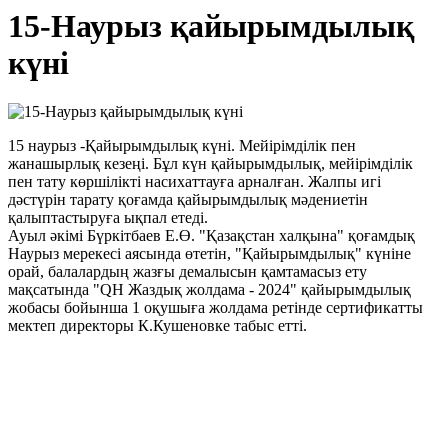
15-Наурыз қайырымдылық
күні
15 наурыз -Қайырымдылық күні. Мейірімділік пен
жанашырлық кезеңі. Бұл күн қайырымдылық, мейірімділік
пен тату көршілікті насихаттауға арналған. Жалпы игі
дәстүрін тарату қоғамда қайырымдылық мәдениетін
қалыптастыруға ықпал етеді.
Ауыл әкімі Бүркітбаев Е.Ө. "Қазақстан халқына" қоғамдық
Наурыз мерекесі аясында өтетін, "Қайырымдылық" күніне
орай, балалардың жазғы демалысын қамтамасыз ету
мақсатында "QH Жаздық жолдама - 2024" қайырымдылық
жобасы бойынша 1 оқушыға жолдама ретінде сертификатты
мектеп директоры К.Кушеновке табыс етті.