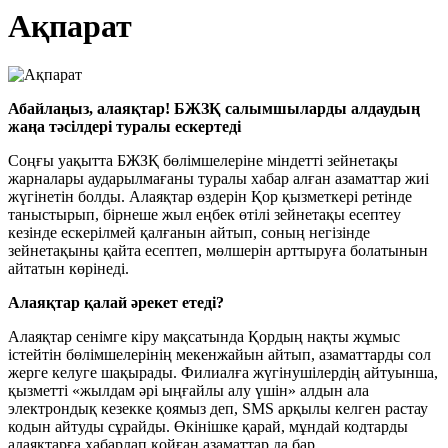
Ақпарат
Абайлаңыз, алаяқтар! БЖЗҚ салымшыларды алдаудың
жаңа тәсілдері туралы ескертеді
Соңғы уақытта БЖЗҚ бөлімшелеріне міндетті зейнетақы
жарналары аударылмағаны туралы хабар алған азаматтар жиі
жүгінетін болды. Алаяқтар өздерін Қор қызметкері ретінде
таныстырып, бірнеше жыл еңбек өтілі зейнетақы есептеу
кезінде ескерілмей қалғанын айтып, соның негізінде
зейнетақыны қайта есептеп, мөлшерін арттыруға болатынын
айтатын көрінеді.
Алаяқтар қалай әрекет етеді?
Алаяқтар сенімге кіру мақсатында Қордың нақты жұмыс
істейтін бөлімшелерінің мекенжайын айтып, азаматтарды сол
жерге келуге шақырады. Филиалға жүгінушілердің айтуынша,
қызметті «жылдам әрі ыңғайлы алу үшін» алдын ала
электрондық кезекке қоямыз деп, SMS арқылы келген растау
кодын айтуды сұрайды. Өкінішке қарай, мұндай кодтарды
алаяқтарға хабарлап қойған азаматтар да бар.