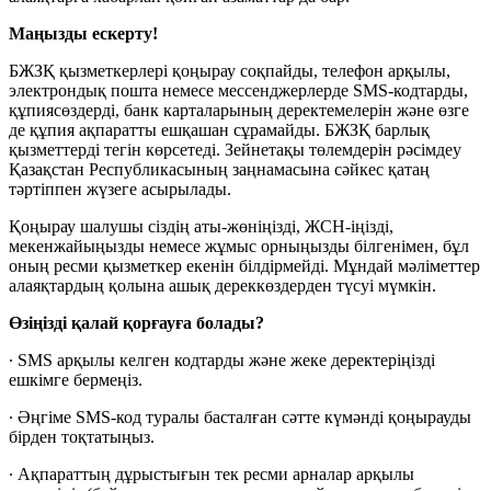
Маңызды ескерту!
БЖЗҚ қызметкерлері қоңырау соқпайды, телефон арқылы,
электрондық пошта немесе мессенджерлерде SMS-кодтарды,
құпиясөздерді, банк карталарының деректемелерін және өзге
де құпия ақпаратты ешқашан сұрамайды. БЖЗҚ барлық
қызметтерді тегін көрсетеді. Зейнетақы төлемдерін рәсімдеу
Қазақстан Республикасының заңнамасына сәйкес қатаң
тәртіппен жүзеге асырылады.
Қоңырау шалушы сіздің аты-жөніңізді, ЖСН-іңізді,
мекенжайыңызды немесе жұмыс орныңызды білгенімен, бұл
оның ресми қызметкер екенін білдірмейді. Мұндай мәліметтер
алаяқтардың қолына ашық дереккөздерден түсуі мүмкін.
Өзіңізді қалай қорғауға болады?
∙ SMS арқылы келген кодтарды және жеке деректеріңізді
ешкімге бермеңіз.
∙ Әңгіме SMS-код туралы басталған сәтте күмәнді қоңырауды
бірден тоқтатыңыз.
∙ Ақпараттың дұрыстығын тек ресми арналар арқылы