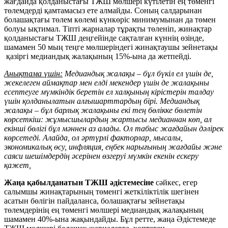
жағдайда қолданыстағы ТЖШ мөлшері күтілетін ең төменгі
төлемдерді қамтамасыз ете алмайды. Соның салдарынан
болашақтағы төлем көлемі күнкөріс минимумынан да төмен
болуы ықтимал. Тіпті жарналар тұрақты төленіп, жинақтар
қолданыстағы ТЖШ деңгейінде сақталған күннің өзінде,
шамамен 50 мың теңге мөлшеріндегі жинақтаушы зейнетақы
қазіргі медиандық жалақының 15%-ына да жетпейді.
Анықтама үшін:
Медиандық жалақы – бұл бүкіл ел үшін де,
жекелеген аймақтар мен елді мекендер үшін де жалақыны
есептеуге мүмкіндік беретін ел халқының кірістерін талдау
үшін қолданылатын алғышарттардың бірі. Медиандық
жалақы – бұл барлық жалақыны екі тең бөлікке бөлетін
көрсеткіш: жұмысшылардың жартысы медианнан көп, ал
екінші бөлігі бұл мәннен аз алады. Ол табыс жағдайын дәлірек
көрсетеді. Алайда, ол әртүрлі факторлар, мысалы,
экономикалық өсу, инфляция, еңбек нарығының жағдайы және
саяси шешімдердің әсерінен өзгеруі мүмкін екенін ескеру
қажет,
Жаңа қабылданатын ТЖШ
әдістемесіне
сәйкес, егер
салымшы жинақтарының төменгі жеткіліктілік шегінен
асатын бөлігін пайдаланса, болашақтағы зейнетақы
төлемдерінің ең төменгі мөлшері медиандық жалақының
шамамен 40%-ына жақындайды. Бұл ретте, жаңа Әдістемеде