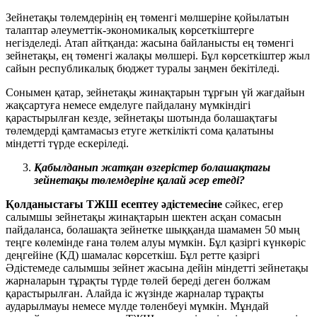
Зейнетақы төлемдерінің ең төменгі мөлшеріне қойылатын
талаптар әлеуметтік-экономикалық көрсеткіштерге
негізделеді. Атап айтқанда: жасына байланысты ең төменгі
зейнетақы, ең төменгі жалақы мөлшері. Бұл көрсеткіштер жыл
сайын республикалық бюджет туралы заңмен бекітіледі.
Сонымен қатар, зейнетақы жинақтарын тұрғын үй жағдайын
жақсартуға немесе емделуге пайдалану мүмкіндігі
қарастырылған кезде, зейнетақы шотында болашақтағы
төлемдерді қамтамасыз етуге жеткілікті сома қалатыны
міндетті түрде ескеріледі.
Қабылданып жатқан өзгерістер болашақтағы
зейнетақы төлемдеріне қалай әсер етеді?
Қолданыстағы ТЖШ
есептеу әдістемесіне
сәйкес, егер
салымшы зейнетақы жинақтарын шектен асқан сомасын
пайдаланса, болашақта зейнетке шыққанда шамамен 50 мың
теңге көлемінде ғана төлем алуы мүмкін. Бұл қазіргі күнкөріс
деңгейіне (КД) шамалас көрсеткіш. Бұл ретте қазіргі
Әдістемеде салымшы зейнет жасына дейін міндетті зейнетақы
жарналарын тұрақты түрде төлей береді деген болжам
қарастырылған. Алайда іс жүзінде жарналар тұрақты
аударылмауы немесе мүлде төленбеуі мүмкін. Мұндай