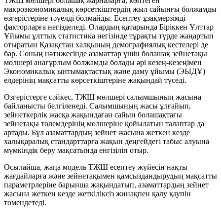
ТЖШ мөлшері болашақ жарналарға, көптеген
макроэкономикалық көрсеткіштердің жыл сайынғы болжамды
өзгерістеріне тәуелді болмайды. Есептеу ұзақмерзімді
факторларға негізделеді. Олардың қатарында Біріккен Ұлттар
Ұйымы ұлттық статистика негізінде тұрақты түрде жаңартып
отыратын Қазақстан халқының демографиялық кестелері де
бар. Соның нәтижесінде азаматтар үшін болашақ зейнетақы
мөлшері анағұрлым болжамды болады әрі кезең-кезеңімен
Экономикалық ынтымақтастық және даму ұйымы (ЭЫДҰ)
елдерінің мақсатты көрсеткіштеріне жақындай түседі.
Өзгерістерге сәйкес, ТЖШ мөлшері салымшының жасына
байланысты белгіленеді. Салымшының жасы ұлғайып,
зейнеткерлік жасқа жақындаған сайын болашақтағы
зейнетақы төлемдерінің мөлшеріне қойылатын талаптар да
артады. Бұл азаматтардың зейнет жасына жеткен кезде
халықаралық стандарттарға жақын деңгейдегі табыс алуына
мүмкіндік беру мақсатында енгізіліп отыр.
Осылайша, жаңа модель ТЖШ есептеу жүйесін нақты
жағдайларға және зейнетақымен қамсыздандырудың мақсатты
параметрлеріне барынша жақындатып, азаматтардың зейнет
жасына жеткен кезде жеткіліксіз жинақпен қалу қаупін
төмендетеді.