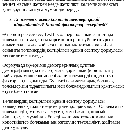
зейнет жасына жеткен кезде жеткілікті көлемде жинақсыз
қалу қаупін азайтуға мүмкіндік береді.
Ең төменгі жеткіліктілік шектері қалай
айқындалады? Қандай факторлар ескеріледі?
Өзгерістерге сәйкес, ТЖШ мөлшері болашақ зейнетақы
төлемдерінің мақсатты көрсеткіштеріне сүйене отырып
анықталады және әрбір салымшының жасына қарай ай
сайынғы төлемдердің келтірілген құнын есептеу формуласы
негізінде есептеледі.
Формула ұзақмерзімді демографиялық (ұлттық
демографиялық кестелер) және қаржылық (кірістіліктің
пайыздық мөлшерлемелері және төлемдерді индекстеу)
факторларды қамтиды. Бұл тәсіл азаматтардың болашақ
төлемдерінің тұрақтылығы мен болжамдылығын қамтамасыз
етуге бағытталған.
Төлемдердің келтірілген құнын есептеу формуласы
халықаралық тәжірибеде кеңінен қолданылады. Ол мақсатты
төлемдерді қамтамасыз етуге қажетті жинақ көлемін
айқындауға мүмкіндік береді және макроэкономикалық
көрсеткіштер болжамының өзгеруіне тәуелділікті азайтады
деп күтілуде.