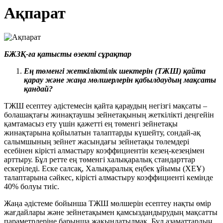
Ақпарат
БЖЗҚ-ға қатысты өзекті сұрақтар
Ең төменгі жеткіліктілік шектерін (
ТЖШ
) қайта
қарау және жаңа мөлшерлерін қабылдаудың мақсаты
қандай?
ТЖШ есептеу әдістемесін қайта қараудың негізгі мақсаты –
болашақтағы жинақтаушы зейнетақының жеткілікті деңгейін
қамтамасыз ету үшін қажетті ең төменгі зейнетақы
жинақтарына қойылатын талаптарды күшейту, сондай-ақ
салымшының зейнет жасындағы зейнетақы төлемдері
есебінен кірісті алмастыру коэффициентін кезең-кезеңімен
арттыру. Бұл ретте ең төменгі халықаралық стандарттар
ескеріледі. Еске салсақ, Халықаралық еңбек ұйымы (ХЕҰ)
талаптарына сәйкес, кірісті алмастыру коэффициенті кемінде
40% болуы тиіс.
Жаңа әдістеме бойынша ТЖШ мөлшерін есептеу нақты өмір
жағдайлары және зейнетақымен қамсыздандырудың мақсатты
параметрлеріне барынша жақындатылмақ. Бұл азаматтардың