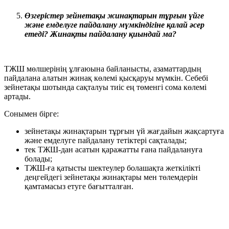
Өзгерістер зейнетақы жинақтарын тұрғын үйге
және емделуге пайдалану мүмкіндігіне қалай әсер
етеді? Жинақты пайдалану қиындай ма?
ТЖШ мөлшерінің ұлғаюына байланысты, азаматтардың
пайдалана алатын жинақ көлемі қысқаруы мүмкін. Себебі
зейнетақы шотында сақталуы тиіс ең төменгі сома көлемі
артады.
Сонымен бірге:
зейнетақы жинақтарын тұрғын үй жағдайын жақсартуға
және емделуге пайдалану тетіктері сақталады;
тек ТЖШ-дан асатын қаражатты ғана пайдалануға
болады;
ТЖШ-ға қатысты шектеулер болашақта жеткілікті
деңгейдегі зейнетақы жинақтары мен төлемдерін
қамтамасыз етуге бағытталған.