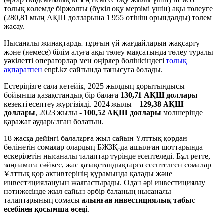
толық көлемде біржолғы (бүкіл оқу мерзімі үшін) ақы төлеуге
(280,81 мың АҚШ долларына 1 955 өтініш орындалды) төлем
жасау.
Нысаналы жинақтарды тұрғын үй жағдайларын жақсарту
және (немесе) білім алуға ақы төлеу мақсатында төлеу туралы
уәкілетті операторлар мен өңірлер бөлінісіндегі
толық
ақпаратпен
enpf.kz сайтында танысуға болады.
Естеріңізге сала кетейік, 2025 жылдың қорытындысы
бойынша қазақстандық бір балаға
130,71 АҚШ доллары
кезекті есептеу жүргізілді. 2024 жылы –
129,38 АҚШ
доллары
, 2023 жылы -
100,52 АҚШ доллары
мөлшерінде
қаражат аударылған болатын.
18 жасқа дейінгі балаларға жыл сайын Ұлттық қордан
бөлінетін сомалар олардың БЖЗҚ-да ашылған шоттарында
ескерілетін нысаналы талаптар түрінде есептеледі. Бұл ретте,
заңнамаға сәйкес, жас қазақстандықтарға есептелген сомалар
Ұлттық қор активтерінің құрамында қалады және
инвестициялануын жалғастырады. Одан әрі инвестициялау
нәтижесінде жыл сайын әрбір баланың нысаналы
талаптарының сомасы
алынған инвестициялық табыс
есебінен қосымша өседі
.