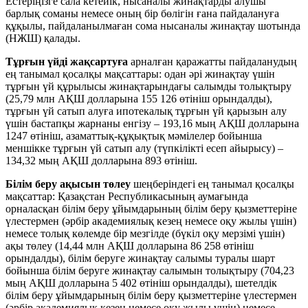
Естеріңізге сала кетейік, нысаналы жинақтарды алушы
барлық соманы немесе оның бір бөлігін ғана пайдалануға
құқылы, пайдаланылмаған сома нысаналы жинақтау шотында
(НЖШ) қалады.
Тұрғын үйді жақсартуға
арналған қаражатты пайдаланудың
ең танымал қосалқы мақсаттары: одан әрі жинақтау үшін
тұрғын үй құрылысы жинақтарындағы салымды толықтыру
(25,79 млн АҚШ долларына 155 126 өтініш орындалды),
тұрғын үй сатып алуға ипотекалық тұрғын үй қарызын алу
үшін бастапқы жарнаны енгізу – 193,16 мың АҚШ долларына
1247 өтініш, азаматтық-құқықтық мәмілелер бойынша
меншікке тұрғын үй сатып алу (түпкілікті есеп айырысу) –
134,32 мың АҚШ долларына 893 өтініш.
Білім беру ақысын төлеу
шеңберіндегі ең танымал қосалқы
мақсаттар: Қазақстан Республикасының аумағында
орналасқан білім беру ұйымдарының білім беру қызметтеріне
үлестермен (әрбір академиялық кезең немесе оқу жылы үшін)
немесе толық көлемде бір мезгілде (бүкіл оқу мерзімі үшін)
ақы төлеу (14,44 млн АҚШ долларына 86 258 өтініш
орындалды), білім беруге жинақтау салымы туралы шарт
бойынша білім беруге жинақтау салымын толықтыру (704,23
мың АҚШ долларына 5 402 өтініш орындалды), шетелдік
білім беру ұйымдарының білім беру қызметтеріне үлестермен
(әрбір академиялық кезең немесе оқу жылы үшін) немесе