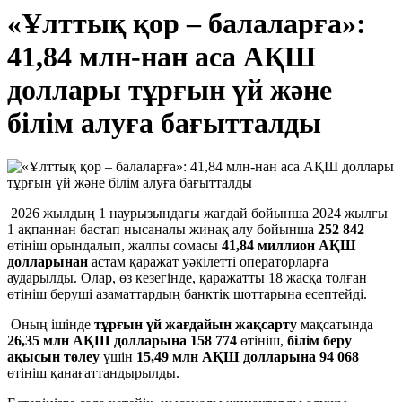
«Ұлттық қор – балаларға»:
41,84 млн-нан аса АҚШ
доллары тұрғын үй және
білім алуға бағытталды
2026 жылдың 1 наурызындағы жағдай бойынша 2024 жылғы
1 ақпаннан бастап нысаналы жинақ алу бойынша
252 842
өтініш орындалып, жалпы сомасы
41,84 миллион АҚШ
долларынан
астам қаражат уәкілетті операторларға
аударылды. Олар, өз кезегінде, қаражатты 18 жасқа толған
өтініш беруші азаматтардың банктік шоттарына есептейді.
Оның ішінде
тұрғын үй жағдайын жақсарту
мақсатында
26,35 млн
АҚШ долларына
158 774
өтініш,
білім беру
ақысын төлеу
үшін
15,49 млн
АҚШ долларына
94 068
өтініш қанағаттандырылды.