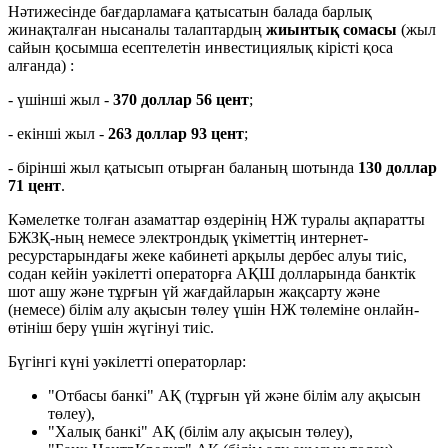
Нәтижесінде бағдарламаға қатысатын балада барлық
жинақталған нысаналы талаптардың
жиынтық сомасы
(жыл
сайын қосымша есептелетін инвестициялық кірісті қоса
алғанда) :
- үшінші жыл -
370 доллар 56 цент
;
- екінші жыл -
263 доллар 93 цент
;
- бірінші жыл қатысып отырған баланың шотында
130 доллар
71 цент
.
Кәмелетке толған азаматтар өздерінің НЖ туралы ақпаратты
БЖЗҚ-ның немесе электрондық үкіметтің интернет-
ресурстарындағы жеке кабинеті арқылы дербес алуы тиіс,
содан кейін уәкілетті операторға АҚШ долларында банктік
шот ашу және тұрғын үй жағдайларын жақсарту және
(немесе) білім алу ақысын төлеу үшін НЖ төлеміне онлайн-
өтініш беру үшін жүгінуі тиіс.
Бүгінгі күні уәкілетті операторлар:
"Отбасы банкі" АҚ (тұрғын үй және білім алу ақысын
төлеу),
"Халық банкі" АҚ (білім алу ақысын төлеу),