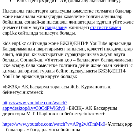
"Банк ЦентрКредит" АҚ (білім алу ақысын төлеу).
Нысаналы талаптарға қатысушы кәмелетке толмаған балалар
және нысаналы жинақтарды кәмелетке толған алушылар
бойынша, сондай-ақ нысаналы жинақтарды тұрғын үйге және
(немесе) білім алуға
пайдалану
жөніндегі
статистикамен
enpf.kz сайтында танысуға болады.
kids.enpf.kz сайтында және БЖЗҚ/ЕНПФ YouTube-арнасында
Бағдарламаның шарттарымен танысып, қажетті нұсқаулықтар
алып, өзіңізді қызықтыратын сұрақтарыңызға жауап алуға
болады. Сондай-ақ, «Ұлттық қор – балаларға» бағдарламасын
іске асыру, бала кәмелетке толғанға дейін және одан кейінгі іс-
қимыл алгоритмі туралы бейне нұсқаулықты БЖЗҚ/ЕНПФ
YouTube-арнасында көруге болады:
«БЖЗҚ» АҚ Басқарма төрағасы Ж.Б. Құрмановтың
бейнетүсініктемесі:
https://www.youtube.com/watch?
app=desktop&v=30CdPWl6dv0
«БЖЗҚ» АҚ Басқарушы
директоры М.Т. Шәріповтың бейнетүсініктемесі:
https://www.youtube.com/watch?v=APg2vATmMk0
«Ұлттық қор
– балаларға» бағдарламасы бойынша