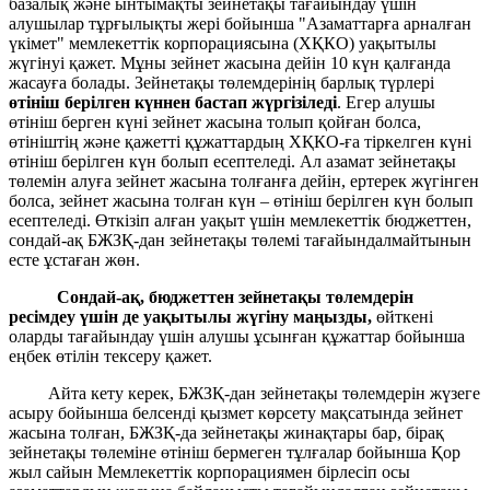
базалық және ынтымақты зейнетақы тағайындау үшін
алушылар тұрғылықты жері бойынша "Азаматтарға арналған
үкімет" мемлекеттік корпорациясына (ХҚКО) уақытылы
жүгінуі қажет. Мұны зейнет жасына дейін 10 күн қалғанда
жасауға болады. Зейнетақы төлемдерінің барлық түрлері
өтініш берілген күннен бастап жүргізіледі
. Егер алушы
өтініш берген күні зейнет жасына толып қойған болса,
өтініштің және қажетті құжаттардың ХҚКО-ға тіркелген күні
өтініш берілген күн болып есептеледі. Ал азамат зейнетақы
төлемін алуға зейнет жасына толғанға дейін, ертерек жүгінген
болса, зейнет жасына толған күн – өтініш берілген күн болып
есептеледі. Өткізіп алған уақыт үшін мемлекеттік бюджеттен,
сондай-ақ БЖЗҚ-дан зейнетақы төлемі тағайындалмайтынын
есте ұстаған жөн.
Сондай-ақ, бюджеттен зейнетақы төлемдерін
ресімдеу үшін де уақытылы жүгіну маңызды,
өйткені
оларды тағайындау үшін алушы ұсынған құжаттар бойынша
еңбек өтілін тексеру қажет.
Айта кету керек, БЖЗҚ-дан зейнетақы төлемдерін жүзеге
асыру бойынша белсенді қызмет көрсету мақсатында зейнет
жасына толған, БЖЗҚ-да зейнетақы жинақтары бар, бірақ
зейнетақы төлеміне өтініш бермеген тұлғалар бойынша Қор
жыл сайын Мемлекеттік корпорациямен бірлесіп осы