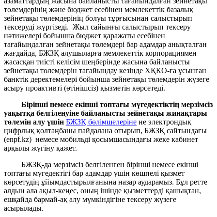
азаматтардың жасына байланысты тағайындалған зейнетақы
төлемдерінің және бюджет есебінен мемлекеттік базалық
зейнетақы төлемдерінің болуы тұрғысынан салыстырып
тексеруді жүргізеді. Жыл сайынғы салыстырып тексеру
нәтижелері бойынша бюджет қаражаты есебінен
тағайындалған зейнетақы төлемдері бар адамдар анықталған
жағдайда, БЖЗҚ алушыларға мемлекеттік корпорациямен
жасасқан тиісті келісім шеңберінде жасына байланысты
зейнетақы төлемдерін тағайындау кезінде ХҚКО-ға ұсынған
банктік деректемелері бойынша зейнетақы төлемдерін жүзеге
асыру проактивті (өтінішсіз) қызметін көрсетеді.
Бірінші немесе екінші топтағы мүгедектіктің мерзімсіз
уақытқа белгіленуіне байланысты зейнетақы жинақтары
төлемін алу үшін
БЖЗҚ бөлімшелеріне
не электрондық
цифрлық қолтаңбаны пайдалана отырып, БЖЗҚ сайтындағы
(enpf.kz) немесе мобильді қосымшасындағы жеке кабинет
арқылы жүгіну қажет.
БЖЗҚ-да мерзімсіз белгіленген бірінші немесе екінші
топтағы мүгедектігі бар адамдар үшін көшпелі қызмет
көрсетудің ұйымдастырылғанына назар аударамыз. Бұл ретте
алдын ала ақыл-кеңес, оның ішінде қызметтерді қашықтан,
ешқайда бармай-ақ алу мүмкіндігіне тексеру жүзеге
асырылады.