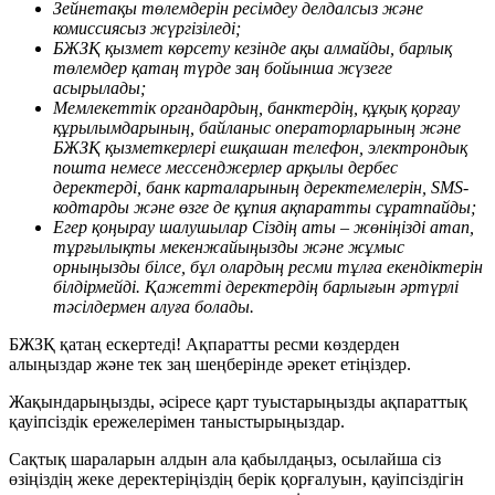
Зейнетақы төлемдерін ресімдеу делдалсыз және
комиссиясыз жүргізіледі;
БЖЗҚ қызмет көрсету кезінде ақы алмайды, барлық
төлемдер қатаң түрде заң бойынша жүзеге
асырылады;
Мемлекеттік органдардың, банктердің, құқық қорғау
құрылымдарының, байланыс операторларының және
БЖЗҚ қызметкерлері ешқашан телефон, электрондық
пошта немесе мессенджерлер арқылы дербес
деректерді, банк карталарының деректемелерін, SMS-
кодтарды және өзге де құпия ақпаратты сұратпайды;
Егер қоңырау шалушылар Сіздің аты – жөніңізді атап,
тұрғылықты мекенжайыңызды және жұмыс
орныңызды білсе, бұл олардың ресми тұлға екендіктерін
білдірмейді. Қ
ажетті деректерді
ң барлығын
әртүрлі
тәсілдермен алуға болады.
БЖЗҚ қатаң ескертеді! Ақпаратты ресми көздерден
алыңыздар және тек заң шеңберінде әрекет етіңіздер.
Жақындарыңызды, әсіресе қарт туыстарыңызды ақпараттық
қауіпсіздік ережелерімен таныстырыңыздар.
Сақтық шараларын алдын ала қабылдаңыз, осылайша сіз
өзіңіздің жеке деректеріңіздің берік қорғалуын, қауіпсіздігін