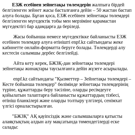
ЕЗЖ есебінен зейнетақы төлемдерін
жалпыға бірдей
белгіленген зейнет жасы басталғанға дейін – 50 жастан бастап
алуға болады. Бұған қоса, ЕЗЖ есебінен зейнетақы төлемдері
белгіленген мүгедектік тобы мен мерзіміне қарамастан
мүгедектігі бар адамдарға да беріледі.
Жасы бойынша немесе мүгедектікке байланысты ЕЗЖ
есебінен төлемдер алуға өтінішті enpf.kz сайтындағы жеке
кабинетте онлайн-форматта беруге болады. Төлемдерді алу
кестесін салымшы дербес белгілейді.
Айта кету керек, БЖЗҚ-дан зейнетақы төлемдері
зейнетақы жинақтары таусылғанға дейін жүзеге асырылады.
enpf.kz сайтындағы "Қызметтер – Зейнетақы төлемдері –
Кесте бойынша төлемдер" бөлімінде зейнетақы төлемдерінің
түріне, құжаттарды беру тәсіліне, оларды ресімдеуге
қойылатын талаптарға байланысты құжаттардың тізбесі,
өтініш бланкілері және оларды толтыру үлгілері, сенімхат
үлгісі орналастырылған.
"БЖЗҚ" АҚ қауіпсіздік және салымшыларға қатысты
алаяқтықтың алдын алу мақсатында төмендегілерді еске
салады: