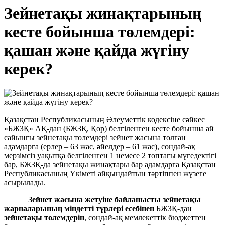
Зейнетақы жинақтарының
кесте бойынша төлемдері:
қашан және қайда жүгіну
керек?
Қазақстан Республикасының Әлеуметтік кодексіне сәйкес
«БЖЗҚ» АҚ-дан (БЖЗҚ, Қор) белгіленген кесте бойынша ай
сайынғы зейнетақы төлемдері зейнет жасына толған
адамдарға (ерлер – 63 жас, әйелдер – 61 жас), сондай-ақ
мерзімсіз уақытқа белгіленген 1 немесе 2 топтағы мүгедектігі
бар, БЖЗҚ-да зейнетақы жинақтары бар адамдарға Қазақстан
Республикасының Үкіметі айқындайтын тәртіппен жүзеге
асырылады.
Зейнет жасына жетуіне байланысты зейнетақы
жарналарының міндетті түрлері есебінен
БЖЗҚ-дан
зейнетақы төлемдерін
, сондай-ақ мемлекеттік бюджеттен