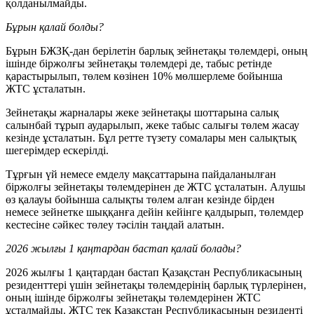
қолданылмайды.
Бұрын қалай болды?
Бұрын БЖЗҚ-дан берілетін барлық зейнетақы төлемдері, оның
ішінде біржолғы зейнетақы төлемдері де, табыс ретінде
қарастырылып, төлем көзінен 10% мөлшерлеме бойынша
ЖТС ұсталатын.
Зейнетақы жарналары жеке зейнетақы шоттарына салық
салынбай тұрып аударылып, жеке табыс салығы төлем жасау
кезінде ұсталатын. Бұл ретте түзету сомалары мен салықтық
шегерімдер ескерілді.
Тұрғын үй немесе емделу мақсаттарына пайдаланылған
біржолғы зейнетақы төлемдерінен де ЖТС ұсталатын. Алушы
өз қалауы бойынша салықты төлем алған кезінде бірден
немесе зейнетке шыққанға дейін кейінге қалдырып, төлемдер
кестесіне сәйкес төлеу тәсілін таңдай алатын.
2026 жылғы 1 қаңтардан бастап қалай болады?
2026 жылғы 1 қаңтардан бастап Қазақстан Республикасының
резиденттері үшін зейнетақы төлемдерінің барлық түрлерінен,
оның ішінде біржолғы зейнетақы төлемдерінен ЖТС
ұсталмайды. ЖТС тек Қазақстан Республикасының резиденті