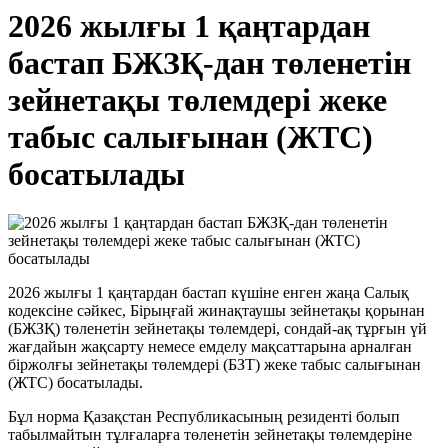
2026 жылғы 1 қаңтардан
бастап БЖЗҚ-дан төленетін
зейнетақы төлемдері жеке
табыс салығынан (ЖТС)
босатылады
2026 жылғы 1 қаңтардан бастап күшіне енген жаңа Салық
кодексіне сәйкес, Бірыңғай жинақтаушы зейнетақы қорынан
(БЖЗҚ) төленетін зейнетақы төлемдері, сондай-ақ тұрғын үй
жағдайын жақсарту немесе емделу мақсаттарына арналған
біржолғы зейнетақы төлемдері (БЗТ) жеке табыс салығынан
(ЖТС) босатылады.
Бұл норма Қазақстан Республикасының резиденті болып
табылмайтын тұлғаларға төленетін зейнетақы төлемдеріне