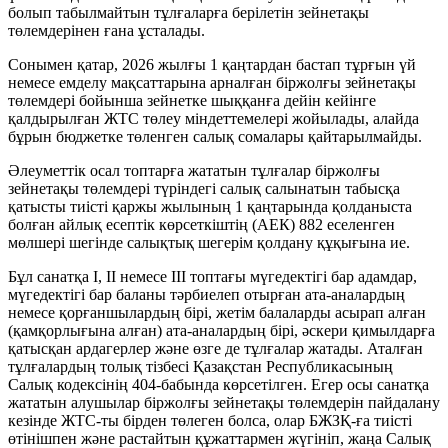
болып табылмайтын тұлғаларға берілетін зейнетақы
төлемдерінен ғана ұсталады.
Сонымен қатар, 2026 жылғы 1 қаңтардан бастап тұрғын үй
немесе емделу мақсаттарына арналған біржолғы зейнетақы
төлемдері бойынша зейнетке шыққанға дейін кейінге
қалдырылған ЖТС төлеу міндеттемелері жойылады, алайда
бұрын бюджетке төленген салық сомалары қайтарылмайды.
Әлеуметтік осал топтарға жататын тұлғалар біржолғы
зейнетақы төлемдері түріндегі салық салынатын табысқа
қатысты тиісті қаржы жылының 1 қаңтарында қолданыста
болған айлық есептік көрсеткіштің (АЕК) 882 еселенген
мөлшері шегінде салықтық шегерім қолдану құқығына ие.
Бұл санатқа I, II немесе III топтағы мүгедектігі бар адамдар,
мүгедектігі бар баланы тәрбиелеп отырған ата-аналардың
немесе қорғаншылардың бірі, жетім балаларды асырап алған
(қамқорлығына алған) ата-аналардың бірі, әскери қимылдарға
қатысқан ардагерлер және өзге де тұлғалар жатады. Аталған
тұлғалардың толық тізбесі Қазақстан Республикасының
Салық кодексінің 404-бабында көрсетілген. Егер осы санатқа
жататын алушылар біржолғы зейнетақы төлемдерін пайдалану
кезінде ЖТС-ты бірден төлеген болса, олар БЖЗҚ-ға тиісті
өтінішпен және растайтын құжаттармен жүгініп, жаңа Салық