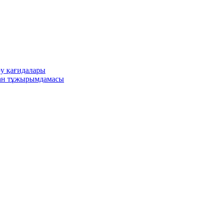
ру қағидалары
ған тұжырымдамасы