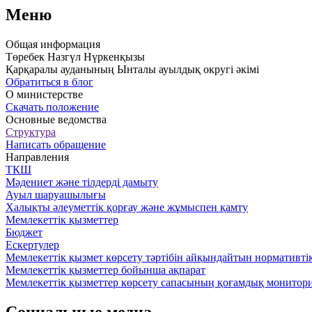
Меню
Общая информация
Төребек Назгүл Нүркенқызы
Қарқаралы ауданының Ынталы ауылдық округі әкімі
Обратиться в блог
О министерстве
Скачать положение
Основные ведомства
Структура
Написать обращение
Направления
ТКШ
Мәдениет және тілдерді дамыту
Ауыл шаруашылығы
Халықты әлеуметтік қорғау және жұмыспен қамту
Мемлекеттік қызметтер
Бюджет
Ескертулер
Мемлекеттік қызмет көрсету тәртібін айқындайтын нормативті
Мемлекеттік қызметтер бойынша ақпарат
Мемлекеттік қызметтер көрсету сапасының қоғамдық монитори
Социальные медиа