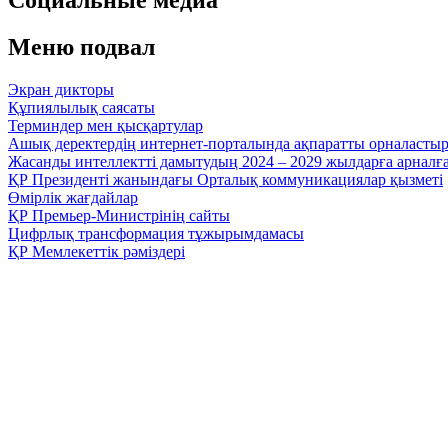
Меню подвал
Экран дикторы
Құпиялылық саясаты
Терминдер мен қысқартулар
Ашық деректердің интернет-порталында ақпаратты орналасты
Жасанды интеллектті дамытудың 2024 – 2029 жылдарға арнал
ҚР Президенті жанындағы Орталық коммуникациялар қызметі
Өмірлік жағдайлар
ҚР Премьер-Министрінің сайты
Цифрлық трансформация тұжырымдамасы
ҚР Мемлекеттік рәміздері