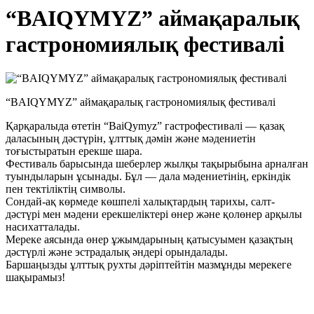
“BAIQYMYZ” аймақаралық
гастрономиялық фестивалі
“BAIQYMYZ” аймақаралық гастрономиялық фестивалі
Қарқаралыда өтетін “BaiQymyz” гастрофестивалі — қазақ
даласының дәстүрін, ұлттық дәмін және мәдениетін
тоғыстыратын ерекше шара.
Фестиваль барысында шеберлер жылқы тақырыбына арналған
туындыларын ұсынады. Бұл — дала мәдениетінің, еркіндік
пен тектіліктің символы.
Сондай-ақ көрмеде көшпелі халықтардың тарихы, салт-
дәстүрі мен мәдени ерекшеліктері өнер және қолөнер арқылы
насихатталады.
Мереке аясында өнер ұжымдарының қатысуымен қазақтың
дәстүрлі және эстрадалық әндері орындалады.
Баршаңызды ұлттық рухты дәріптейтін мазмұнды мерекеге
шақырамыз!