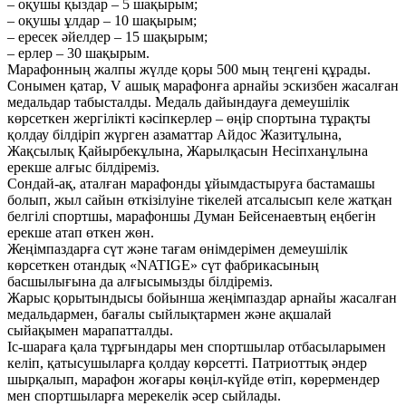
– оқушы қыздар – 5 шақырым;
– оқушы ұлдар – 10 шақырым;
– ересек әйелдер – 15 шақырым;
– ерлер – 30 шақырым.
Марафонның жалпы жүлде қоры 500 мың теңгені құрады.
Сонымен қатар, V ашық марафонға арнайы эскизбен жасалған
медальдар табысталды. Медаль дайындауға демеушілік
көрсеткен жергілікті кәсіпкерлер – өңір спортына тұрақты
қолдау білдіріп жүрген азаматтар Айдос Жазитұлына,
Жақсылық Қайырбекұлына, Жарылқасын Несіпханұлына
ерекше алғыс білдіреміз.
Сондай-ақ, аталған марафонды ұйымдастыруға бастамашы
болып, жыл сайын өткізілуіне тікелей атсалысып келе жатқан
белгілі спортшы, марафоншы Думан Бейсенаевтың еңбегін
ерекше атап өткен жөн.
Жеңімпаздарға сүт және тағам өнімдерімен демеушілік
көрсеткен отандық «NATIGE» сүт фабрикасының
басшылығына да алғысымызды білдіреміз.
Жарыс қорытындысы бойынша жеңімпаздар арнайы жасалған
медальдармен, бағалы сыйлықтармен және ақшалай
сыйақымен марапатталды.
Іс-шараға қала тұрғындары мен спортшылар отбасыларымен
келіп, қатысушыларға қолдау көрсетті. Патриоттық әндер
шырқалып, марафон жоғары көңіл-күйде өтіп, көрермендер
мен спортшыларға мерекелік әсер сыйлады.