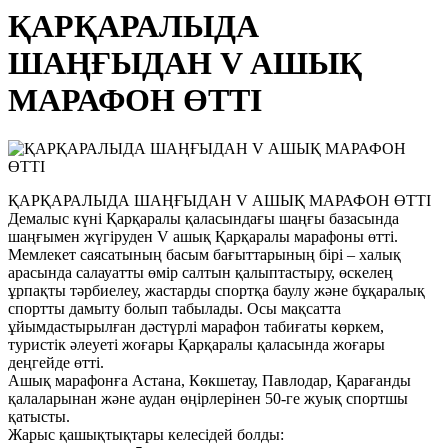
ҚАРҚАРАЛЫДА
ШАҢҒЫДАН V АШЫҚ
МАРАФОН ӨТТІ
ҚАРҚАРАЛЫДА ШАҢҒЫДАН V АШЫҚ МАРАФОН ӨТТІ
Демалыс күні Қарқаралы қаласындағы шаңғы базасында
шаңғымен жүгіруден V ашық Қарқаралы марафоны өтті.
Мемлекет саясатының басым бағыттарының бірі – халық
арасында салауатты өмір салтын қалыптастыру, өскелең
ұрпақты тәрбиелеу, жастарды спортқа баулу және бұқаралық
спортты дамыту болып табылады. Осы мақсатта
ұйымдастырылған дәстүрлі марафон табиғаты көркем,
туристік әлеуеті жоғары Қарқаралы қаласында жоғары
деңгейде өтті.
Ашық марафонға Астана, Көкшетау, Павлодар, Қарағанды
қалаларынан және аудан өңірлерінен 50-ге жуық спортшы
қатысты.
Жарыс қашықтықтары келесідей болды: