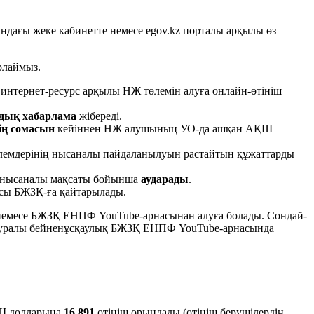
ндағы жеке кабинетте немесе egov.kz порталы арқылы өз
рлаймыз.
интернет-ресурс арқылы НЖ төлемін алуға онлайн-өтініш
дық хабарлама
жібереді.
ің сомасын
кейіннен НЖ алушының УО-да ашқан АҚШ
өлемдерінің нысаналы пайдаланылуын растайтын құжаттарды
нысаналы мақсаты бойынша
аударады
.
асы БЖЗҚ-ға қайтарылады.
н немесе БЖЗҚ ЕНПФ YouTube-арнасынан алуға болады. Сондай-
тмі туралы бейненұсқаулық БЖЗҚ ЕНПФ YouTube-арнасында
 долларына
16 891
өтініш орындады (өтініш берушілердің