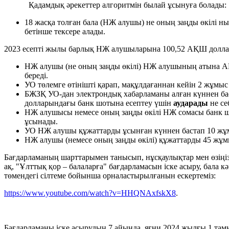
Қадамдық әрекеттер алгоритмін былай ұсынуға болады:
18 жасқа толған бала (НЖ алушы) не оның заңды өкілі 
бетінше тексере алады.
2023 есепті жылы барлық НЖ алушыларына 100,52 АҚШ доллары
НЖ алушы (не оның заңды өкілі) НЖ алушының атына 
береді.
УО төлемге өтінішті қарап, мақұлдағаннан кейін 2 жұмыс
БЖЗҚ УО-дан электрондық хабарламаны алған күннен баст
долларындағы банк шотына есептеу үшін
аударады
не се
НЖ алушысы немесе оның заңды өкілі НЖ сомасы банк ш
ұсынады.
УО НЖ алушы құжаттарды ұсынған күннен бастап 10 жұмы
НЖ алушы (немесе оның заңды өкілі) құжаттарды 45 жұм
Бағдарламаның шарттарымен танысып, нұсқаулықтар мен өзіңі
ақ, "Ұлттық қор – балаларға" бағдарламасын іске асыру, бала
төмендегі сілтеме бойынша орналастырылғанын ескертеміз:
https://www.youtube.com/watch?v=HHQNAxfskX8
.
Бағдарламаны іске асырудың 7 айында, яғни 2024 жылғы 1 т