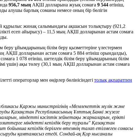
ында
956,7 мың
АҚШ долларына жуық сомаға
9 544
өтініш,
рды алушы барлық соманы немесе оның бір бөлігін
 үй құрылыс жинақ салымындағы ақшасын толықтыру (921,2
лікті есеп айырысу) – 11,5 мың АҚШ долларынан астам сомаға
лды.
ім беру ұйымдарының білім беру қызметтеріне үлестермен
1 мың АҚШ долларынан астам сомаға 5 884 өтініш орындалды),
маға 1 078 өтініш, шетелдік білім беру ұйымдарының білім
зімі үшін) ақы төлеу (30,1 мың АҚШ долларынан астам сомаға
тті операторлар мен өңірлер бөлінісіндегі
толық ақпаратпен
публикасы Қаржы министрлігінің «Мемлекеттік мүлік және
аруды Қазақстан Республикасының Ұлттық Банкі жүзеге
ларын, міндетті кәсіптік зейнетақы жарналарын, ерікті
озиттерге міндетті кепілдік беру туралы" Қазақстан
зит бойынша кепілдік берілген өтемнің талап етілмеген сомасы
 асыруды қамтамасыз етеді. Сондай-ақ Қор нысаналы