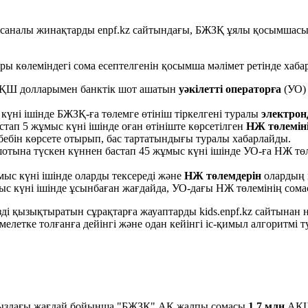
нысаналы жинақтарды enpf.kz сайтындағы, БЖЗҚ ұялы қосымшасы
 көлеміндегі сома есептелгенін қосымша мәлімет ретінде хаба
АҚШ долларымен банктік шот ашатын
уәкілетті операторға
(УО) 
 күні ішінде БЖЗҚ-ға төлемге өтініш тіркелгені туралы
электрон
ап 5 жұмыс күні ішінде оған өтініште көрсетілген
НЖ төлемін
бебін көрсете отырып, бас тартатындығы туралы хабарлайды.
отына түскен күннен бастап 45 жұмыс күні ішінде УО-ға НЖ т
с күні ішінде оларды тексереді және
НЖ төлемдерін
олардың 
ыс күні ішінде ұсынбаған жағдайда, УО-дағы НЖ төлемінің сом
зді қызықтыратын сұрақтарға жауаптарды kids.enpf.kz сайтына
 кәмелетке толғанға дейінгі және одан кейінгі іс-қимыл алгори
амыздағы жағдай бойынша "БЖЗҚ" АҚ жалпы сомасы
1,7 млн
АҚШ