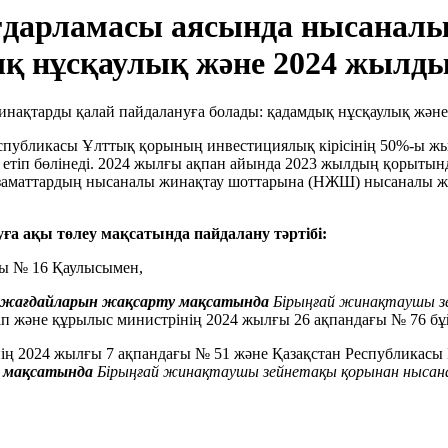
ағдарламасы аясында нысанал
ық нұсқаулық және 2024 жылд
Республикасы Ұлттық қорының инвестициялық кірісінің 50%-ы жы
й етіп бөлінеді. 2024 жылғы ақпан айында 2023 жылдың қорыт
 азаматтардың нысаналы жинақтау шоттарына (НЖШ) нысаналы жи
ға ақы төлеу мақсатында пайдалану тәртібі:
ғы № 16 Қаулысымен,
 жағдайларын жақсарту мақсатында
Бірыңғай жинақтаушы зе
іп және құрылыс министрінің 2024 жылғы 26 ақпандағы № 76 б
нің 2024 жылғы 7 ақпандағы № 51 және Қазақстан Республикасы
у мақсатында
Бірыңғай жинақтаушы зейнетақы қорынан нысана