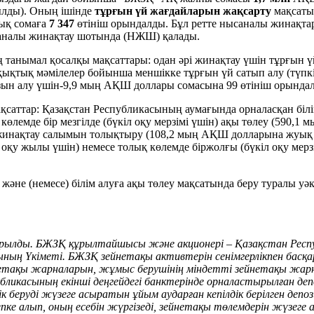
рылды). Оның ішінде
тұрғын үй жағдайларын жақсарту
мақсат
ық сомаға
7 347
өтініш орындалды. Бұл ретте нысаналы жинақта
аналы жинақтау шотында (НЖШ) қалады.
 танымал қосалқы мақсаттары: одан әрі жинақтау үшін тұрғын
ықтық мәмілелер бойынша меншікке тұрғын үй сатып алу (түпкі
ызын алу үшін-9,9 мың АҚШ доллары сомасына 99 өтініш орында
қсаттар: Қазақстан Республикасының аумағында орналасқан біл
көлемде бір мезгілде (бүкіл оқу мерзімі үшін) ақы төлеу (590,
жинақтау салымын толықтыру (108,2 мың АҚШ долларына жуық со
е оқу жылы үшін) немесе толық көлемде біржолғы (бүкіл оқу мер
немесе) білім алуға ақы төлеу мақсатында беру туралы уәкіле
құрылды. БЖЗҚ құрылтайшысы және
акционері – Қазақстан Рес
ның Үкіметі. БЖЗҚ зейнетақы активтерін сенімгерлікпен басқ
етақы жарналарын, жұмыс берушінің міндетті зейнетақы жарна
ликасының екінші деңгейдегі банктерінде орналастырылған деп
к беруді жүзеге асыратын ұйым аударған кепілдік берілген депо
ке алып, оның есебін жүргізеді, зейнетақы төлемдерін жүзеге