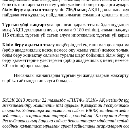
банктік шоттарына есептеу үшін уәкілетті операторларға ауда
білім беру ақысын төлеу
үшін
736,9 мың
АҚШ долларына жу
пайдалануға құқылы, пайдаланылмаған соманың қалдығы ныс
Тұрғын үйді жақсартуға
арналған қаражатты пайдаланудың ең
мың АҚШ долларына жуық сомаға 9 189 өтініш), азаматтық-құқ
115 өтініш, тұрғын үй сатып алуға ипотекалық тұрғын үй қар
Білім беру ақысын төлеу
шеңберіндегі ең танымал қосалқы ма
(әрбір академиялық кезең немесе оқу жылы үшін) немесе толық 
білім беру жинақтау салымы туралы шарт бойынша білім беру 
беру қызметтеріне үлестермен (әрбір академиялық кезең немес
301 өтініш) орындалды.
Нысаналы жинақтарды тұрғын үй жағдайларын жақсарту және (
enpf.kz сайтында танысуға болады.
БЖЗҚ 2013 жылғы 22 тамызда «ГНПФ» ЖЗҚ» АҚ негізінде 
жекешелендіру комитеті» ММ арқылы Қазақстан Республикасы
асырады. Зейнетақы заңнамасына сәйкес БЖЗҚ міндетті зейн
зейнетақы жарналарын тартуды, сондай-ақ "Қазақстан Респуб
Республикасының Заңына сәйкес депозиттерге міндетті кепілді
есебінен қалыптастырылған ерікті зейнетақы жарналарын есеп