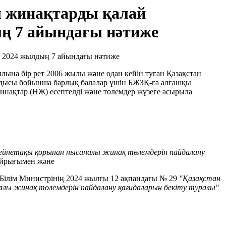
ы жинақтарды қалай
ың 7 айындағы нәтиже
лына бір рет 2006 жылы және одан кейін туған Қазақстан
ындысы бойынша барлық балалар үшін БЖЗҚ-ға алғашқы
нақтар (НЖ) есептелді және төлемдер жүзеге асырыла
йнетақы қорынан нысаналы жинақ төлемдерін пайдалану
ұйрығымен және
 Білім Министрінің 2024 жылғы 12 ақпандағы № 29
"Қазақстан
лы жинақ төлемдерін пайдалану қағидаларын бекіту туралы"