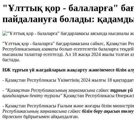
"Ұлттық қор - балаларға" б
пайдалануға болады: қадамд
"Ұлттық қор - балаларға" бағдарламасына сәйкес, Қазақстан 
Республикасының азаматы болып есептелетін балаларға теңде
нысаналы талаптар есептелді. Ал 18 жасқа 2024 жылы толған
бастады.
НЖ тұрғын үй жағдайларын жақсарту және/немесе білім алу
- Қазақстан Республикасы Үкіметінің 2024 жылғы 18 қаңтарда
-
"Қазақстан Республикасының заңнамасына сәйкес
тұрғын үй
қағидаларын бекіту туралы"
Қазақстан Республикасы Өнеркәс
- Қазақстан Республикасы Ғылым және жоғары білім министрі
Республикасының заңнамасына сәйкес
білім беру ақысын төле
бірлескен бұйрығымен айқындалған.