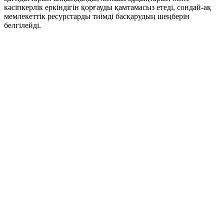
кәсіпкерлік еркіндігін қорғауды қамтамасыз етеді, сондай-ақ
мемлекеттік ресурстарды тиімді басқарудың шеңберін
белгілейді.