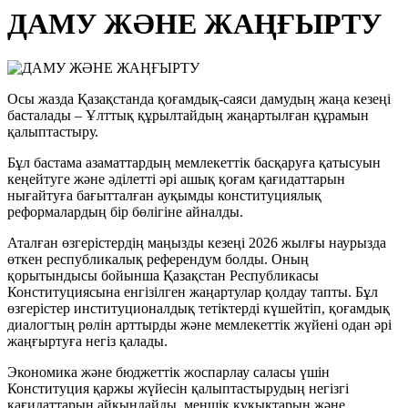
ДАМУ ЖӘНЕ ЖАҢҒЫРТУ
Осы жазда Қазақстанда қоғамдық-саяси дамудың жаңа кезеңі
басталады – Ұлттық құрылтайдың жаңартылған құрамын
қалыптастыру.
Бұл бастама азаматтардың мемлекеттік басқаруға қатысуын
кеңейтуге және әділетті әрі ашық қоғам қағидаттарын
нығайтуға бағытталған ауқымды конституциялық
реформалардың бір бөлігіне айналды.
Аталған өзгерістердің маңызды кезеңі 2026 жылғы наурызда
өткен республикалық референдум болды. Оның
қорытындысы бойынша Қазақстан Республикасы
Конституциясына енгізілген жаңартулар қолдау тапты. Бұл
өзгерістер институционалдық тетіктерді күшейтіп, қоғамдық
диалогтың рөлін арттырды және мемлекеттік жүйені одан әрі
жаңғыртуға негіз қалады.
Экономика және бюджеттік жоспарлау саласы үшін
Конституция қаржы жүйесін қалыптастырудың негізгі
қағидаттарын айқындайды, меншік құқықтарын және