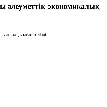
ы әлеуметтік-экономикалық
микасы қамтамасыз етілді.