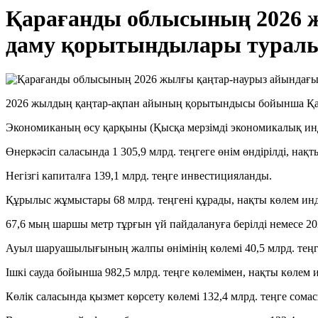
Қарағанды облысының 2026 
даму қорытындылары турал
2026 жылдың қаңтар-ақпан айының қорытындысы бойынша Қар
Экономиканың өсу қарқыны (Қысқа мерзімді экономикалық ин
Өнеркәсіп саласында 1 305,9 млрд. теңгеге өнім өндірілді, нақт
Негізгі капиталға 139,1 млрд. теңге инвестицияланды.
Құрылыс жұмыстары 68 млрд. теңгені құрады, нақты көлем инд
67,6 мың шаршы метр тұрғын үй пайдалануға берілді немесе 20
Ауыл шаруашылығының жалпы өнімінің көлемі 40,5 млрд. теңге
Ішкі сауда бойынша 982,5 млрд. теңге көлемімен, нақты көлем 
Көлік саласында қызмет көрсету көлемі 132,4 млрд. теңге сома