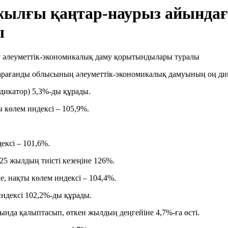
жылғы қаңтар-наурыз айындағ
ы
ағанды облысының әлеуметтік-экономикалық дамуының оң дина
дикатор) 5,3%-ды құрады.
ы көлем индексі – 105,9%.
ексі – 101,6%.
25 жылдың тиісті кезеңіне 126%.
, нақты көлем индексі – 104,4%.
индексі 102,2%-ды құрады.
сында қалыптасып, өткен жылдың деңгейіне 4,7%-ға өсті.