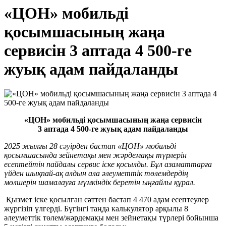
«ЦОН» мобильді
қосымшасының жаңа
сервисін 3 аптада 4 500-ге
жуық адам пайдаланды
«ЦОН» мобильді қосымшасының жаңа сервисін
3 аптада 4 500-ге жуық адам пайдаланды
2025 жылғы 28 сәуірден бастап «ЦОН» мобильді
қосымшасында зейнетақы мен жәрдемақы түрлерін
есептейтін пайдалы сервис іске қосылды. Бұл азаматтарға
үйден шықпай-ақ алдын ала әлеуметтік төлемдердің
мөлшерін шамалауға мүмкіндік беретін ыңғайлы құрал.
Қызмет іске қосылған сәттен бастап 4 470 адам есептеулер
жүргізіп үлгерді. Бүгінгі таңда калькулятор арқылы 8
әлеуметтік төлем/жәрдемақы мен зейнетақы түрлері бойынша