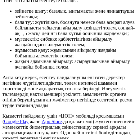
5 негізгі санатты есептеуге болады:
зейнетке шығу: базалық, ынтымақты және жинақтаушы
зейнетақы;
бала туу: жүктілікке, босануға немесе бала асырап алуға
байланысты табыстан айырылу кезіндегі төлем, сондай-
ақ 1,5 жасқа дейінгі бала күтімі бойынша жәрдемақы;
мүгедектік: еңбекке қабілеттілігінен айырылу
жағдайындағы әлеуметтік төлем;
жұмыссыз қалу: жұмысынан айырылу жағдайы
бойынша әлеуметтік төлем;
жақын адамынан айырылу: асыраушысынан айырылу
жағдайы бойынша төлем.
Айта кету керек, есептеу пайдаланушы енгізген деректер
негізінде жүргізілетіндіктен, төлем нәтижесі шамамен
көрсетіледі және ақпараттық сипатта беріледі. Әлеуметтік
төлемдердің нақты мөлшері уәкілетті мемлекеттік органға
өтініш беруші ұсынған мәліметтер негізінде есептеліп, ресми
түрде тағайындалады.
Қызметті пайдалану үшін «ЦОН» мобильді қосымшасын
(
Google Play
және
App Store
-да қолжетімді) жүктегеннен кейін
мемлекеттік биометриялық сәйкестендіру сервисі арқылы
авторизациядан өту қажет. Одан кейін тиісті бөлімді таңдап,
қажетті деректерді енгізу керек.