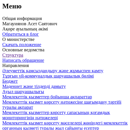
Меню
Общая информация
Магауиянов Асет Саятович
Ақөре ауылының әкімі
Обратиться в блог
О министерстве
Скачать положение
Основные ведомства
Структура
Написать обращение
Направления
Әлеуметтік қамсыздандыру және жұмыспен қамту
Тұрғын үй-коммуналдық шаруашылық бөлімі
Бюджет
Мәдениет және тілдерді дамыту
Ауыл шаруашылығы
Мемлекеттік қызметтер бойынша ақпараттар
Мемлекеттік қызмет көрсету нәтижесіне шағымдану тәртібі
туралы ақпарат
Мемлекеттік қызметтер көрсету сапасының қоғамдық
мониторингінің нәтижелері
Мемлекеттік қызмет көрсету мәселелері жөніндегі мемлекеттік
органның қызметі туралы жыл сайынғы есептер