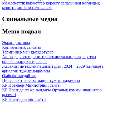
Мемлекеттік қызметтер көрсету сапасының қоғамдық
мониторингінің нәтижелері
Социальные медиа
Меню подвал
Экран дикторы
Құпиялылық саясаты
Терминдер мен қысқартулар
Ашық деректердің интернет-порталында ақпаратты
орналастыру қағидалары
Жасанды интеллектті дамытудың 2024 – 2029 жылдарға
арналған тұжырымдамасы
Өмірлік жағдайлар
Цифрлық трансформация тұжырымдамасы
ҚР Премьер-Министрінің сайты
ҚР Президенті жанындағы Орталық коммуникациялар
қызметі
ҚР Президентінің сайты