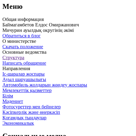
Меню
Общая информация
Баймагамбетов Елдос Омиржанович
Мичурин ауылдық округінің әкімі
Обратиться в блог
О министерстве
Скачать положение
Основные ведомства
Структура
Написать обращение
Направления
Іс-шаралар жоспары
Ауыл шаруашылығы
Автомобиль жолдарын жөндеу жоспары
Мемлекеттік қызметтер
Білім
Мәдениет
Фотосуреттер мен бейнелер
Кәсіпкерлік және өнеркәсіп
Қоғамдық тыңдаулар
Экономикалық
Социальные медиа