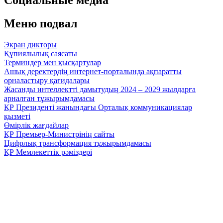
Меню подвал
Экран дикторы
Құпиялылық саясаты
Терминдер мен қысқартулар
Ашық деректердің интернет-порталында ақпаратты
орналастыру қағидалары
Жасанды интеллектті дамытудың 2024 – 2029 жылдарға
арналған тұжырымдамасы
ҚР Президенті жанындағы Орталық коммуникациялар
қызметі
Өмірлік жағдайлар
ҚР Премьер-Министрінің сайты
Цифрлық трансформация тұжырымдамасы
ҚР Мемлекеттік рәміздері