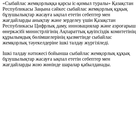
«Сыбайлас жемқорлыққа қарсы іс-қимыл туралы» Қазақстан
Республикасы Заңына сәйкес сыбайлас жемқорлық құқық
бұзушылықтар жасауға ықпал ететін себептер мен
жағдайларды анықтау және зерделеу үшін Қазақстан
Республикасы Цифрлық даму, инновациялар және аэроғарыш
өнеркәсібі министрлігінің Ақпараттық қауіпсіздік комитетінің
құрылымдық бөлімшелерінің қызметінде сыбайлас
жемқорлық тәуекелдеріне ішкі талдау жүргізіледі.
Ішкі талдау нәтижесі бойынша сыбайлас жемқорлық құқық
бұзушылықтар жасауға ықпал ететін себептер мен
жағдайларды жою жөнінде шаралар қабылданады.