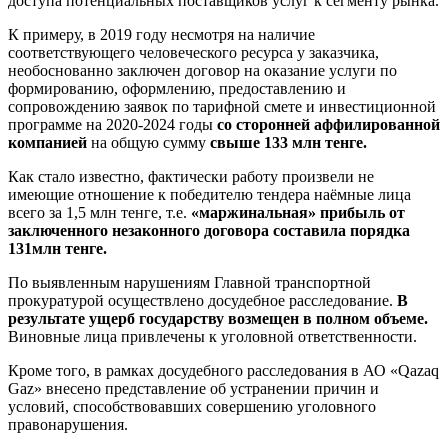
доступа потенциальных поставщиков услуг к сегменту рынка.
К примеру,
в 2019 году
несмотря на наличие
соответствующего человеческого ресурса
у
заказчика
,
необоснованно
заключен договор на оказание
услуги по
формированию, оформлению, предоставлению и
сопровождению заявок по тарифной смете и инвестиционной
программе на 2020-2024 годы
со сторонней аффилированной
компанией
на общую сумму
свыше 133
млн
тенге
.
Как
стало известно
,
фактически
работу
произвели
не
имеющие отношение к победителю тендера
наёмные лица
всего
за
1,5
млн
тенге
, т.е.
«
маржинальная
»
прибыль от
заключенного
незаконного
договора составила порядка
13
1
млн тенге
.
По выявленным нарушениям Главной транспортной
прокуратурой осуществлено досудебное расследование.
В
результате ущерб государству возмещен в полном объеме.
Виновные лица привлечены к уголовной ответственности.
Кроме того, в рамках досудебного расследования
в АО «
Qazaq
Gaz
»
внесено представление об устранении причин и
условий, способствовавших совершению уголовного
правонарушения.