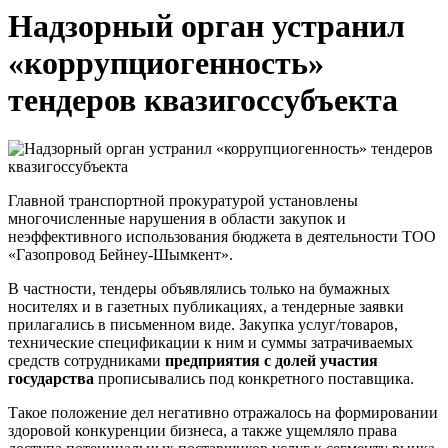
Надзорный орган устранил
«коррупциогенность»
тендеров квазигоссубъекта
Главной
транспортной прокуратурой
установлены
многочисленные нарушения в области закупок
и
неэффективного
использования
бюджет
а
в деятельности
ТОО
«Газопровод Бейнеу-Шымкент»
.
В частности, тендеры объявлялись
только на бумажных
носителях и в газетных
публикациях,
а
тендерные заявки
прилагались в письменном виде.
Закупка услуг/товаров,
технические спецификации к ним и
суммы затрачиваемых
средств с
отрудниками
предприятия с долей участия
государства
прописывались под конкретного поставщика.
Такое по
ложение дел негативно отражалось
на формировании
здоровой конкуренции бизнеса, а также ущемляло права