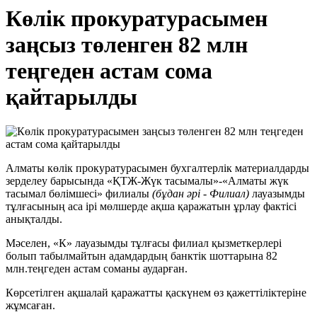
Көлік прокуратурасымен
заңсыз төленген 82 млн
теңгеден астам сома
қайтарылды
Алматы көлік прокуратурасымен бухгалтерлік материалдарды
зерделеу барысында «ҚТЖ-Жүк тасымалы»-«Алматы жүк
тасымал бөлімшесі» филиалы
(бұдан әрі - Филиал)
лауазымды
тұлғасының аса ірі мөлшерде ақша қаражатын ұрлау фактісі
анықталды.
Мәселен, «К» лауазымды тұлғасы филиал қызметкерлері
болып табылмайтын адамдардың банктік шоттарына 82
млн.теңгеден астам соманы аударған.
Көрсетілген ақшалай қаражатты қаскүнем өз қажеттіліктеріне
жұмсаған.