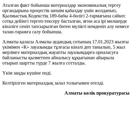
Аталған факт бойынша материалдар экономикалық тергеу
органдарына процестік шешім қабалдау үшін жолданып,
Қылмыстық Кодекстің 189-бабы 4-бөлігі 2-тармағына сәйкес
сотқа дейінгі тергеп-тексеру басталған, яғни аса iрi мөлшерде
кiнәлiге сенiп тапсырылған бөтен мүлiктi иемденiп алу немесе
талан-таражға салу бойынша.
Алматы қаласы Алмалы аудандық сотының 17.01.2023 жылғы
үкімімен «К» лауазымды тұлғасы кінәлі деп танылып, 5 жыл
мерзімге материалдық жауапты лауазымдарға орналасуға
байланысты қызметпен айналысу құқығынан айырыла
отырып шартты түрде 7 жылға сотталды.
Үкім заңды күшіне енді.
Келтірілген материалдық залал толығымен өтелді.
Алматы көлік прокуратурасы