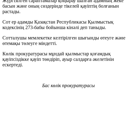
Жүргізілген сараптамалар қоңырау шалған адамның жеке
басын және оның сөздерінде тікелей қауіптің болғанын
растады.
Сот ер адамды Қазақстан Республикасы Қылмыстық
кодексінің 273-бабы бойынша кінәлі деп таныды.
Сотталушы мемлекетке келтірілген шығынды өтеуге және
өтемақы төлеуге міндетті.
Көлік прокуратурасы мұндай қылмыстар қоғамдық
қауіпсіздікке қауіп төндіріп, ауыр салдарға әкелетінін
ескертеді.
Бас көлік прокуратурасы