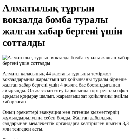
Алматылық тұрғын
вокзалда бомба туралы
жалған хабар бергені үшін
сотталды
Алматы қаласының 44 жастағы тұрғыны теміржол
вокзалдарында жарылғыш зат қойылғаны туралы бірнеше
жалған хабар бергені үшін 4 жылға бас бостандығынан
айырылды. Ол жазасын өтеу барысында төрт рет таксофон
арқылы қоңырау шалып, жарылғыш зат қойылғаны жайлы
хабарлаған.
Оның әрекеттері эвакуация мен төтенше қызметтердің
жұмылдырылуына себеп болды. Жалған дабылдың
салдарынан мемлекеттік органдарға келтірілген шығын 3,3
млн теңгеден асты.