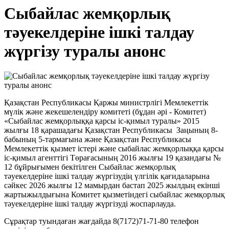
Сыбайлас жемқорлық
тәуекелдеріне ішкі талдау
жүргізу туралы анонс
Қазақстан Республикасы Қаржы министрлігі Мемлекеттік
мүлік және жекешелендіру комитеті (бұдан әрі - Комитет)
«Сыбайлас жемқорлыққа қарсы іс-қимыл туралы» 2015
жылғы 18 қарашадағы Қазақстан Республикасы Заңының 8-
бабының 5-тармағына және Қазақстан Республикасы
Мемлекеттік қызмет істері және сыбайлас жемқорлыққа қарсы
іс-қимыл агенттігі Төрағасының 2016 жылғы 19 қазандағы №
12 бұйрығымен бекітілген Сыбайлас жемқорлық
тәуекелдеріне ішкі талдау жүргізудің үлгілік қағидаларына
сәйкес 2026 жылғы 12 мамырдан бастап 2025 жылдың екінші
жартыжылдығына Комитет қызметіндегі сыбайлас жемқорлық
тәуекелдеріне ішкі талдау жүргізуді жоспарлауда.
Сұрақтар туындаған жағдайда 8(7172)71-71-80 телефон