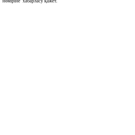
нөміріне хабарласу қажет.