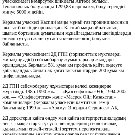
учаскесіндегі көмірсутек шикізаты Ақтөбе облысы.
Геологиялық бөлу алаңы 1299,83 шаршы км, бөлу тереңдігі
минус 5000 м дейін.
Кержалы учаскесі Каспий маңы мұнай-газ провинциясының
шығыс бөлігінде орналасқан. Каспий маңы ойпатының
шығыс бортының аумағының мұнайгаздылығы шөгінділердің
өнімді тұз үсті және тұз асты кешендерінің болуына
байланысты.
Кержалы учаскесіндегі 2Д ГПН (горизонттық нүктелерді
жинақтау әдісі) сейсмобарлау жұмыстары әр жылдары
орындалды. Барлығы 581 қума км профиль қайта өңдеуге
қабылданды. Сондай-ақ қағаз тасығыштардан 200 қума км
цифрландырылды.
2Д ГПН сейсмобарлау жұмыстары келесі кезеңдерде
жүргізілді: 1985-1990 жж. — «Қазгеофизика» ӨБ; 1994-2002
жж. — «Эльфнефтегаз» және «Маерск Ойл Казахстан»
компаниялары (Кержалы учаскесін қамтитын Темір
блогында); 1999 ж. — «Азимут Энерджи Сервисез» АҚ.
2Д деректерін қайта өңдеу мен қайта интерпретациялаудың
негізгі мақсаттары тұз үсті шөгінділерінің геологиялық
құрылымын егжей-тегжейлі зерттеу, перспективалы
құрылымдарды анықтау және оларда барлау бұрғылауын