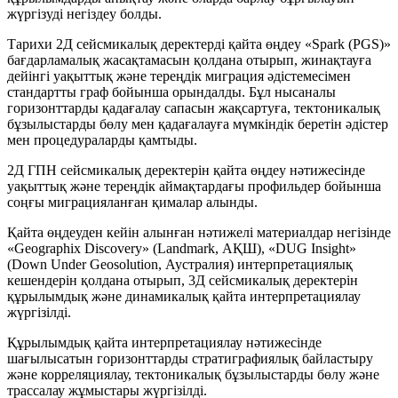
жүргізуді негіздеу болды.
Тарихи 2Д сейсмикалық деректерді қайта өңдеу «Spark (PGS)»
бағдарламалық жасақтамасын қолдана отырып, жинақтауға
дейінгі уақыттық және тереңдік миграция әдістемесімен
стандартты граф бойынша орындалды. Бұл нысаналы
горизонттарды қадағалау сапасын жақсартуға, тектоникалық
бұзылыстарды бөлу мен қадағалауға мүмкіндік беретін әдістер
мен процедураларды қамтыды.
2Д ГПН сейсмикалық деректерін қайта өңдеу нәтижесінде
уақыттық және тереңдік аймақтардағы профильдер бойынша
соңғы миграцияланған қималар алынды.
Қайта өңдеуден кейін алынған нәтижелі материалдар негізінде
«Geographix Discovery» (Landmark, АҚШ), «DUG Insight»
(Down Under Geosolution, Аустралия) интерпретациялық
кешендерін қолдана отырып, 3Д сейсмикалық деректерін
құрылымдық және динамикалық қайта интерпретациялау
жүргізілді.
Құрылымдық қайта интерпретациялау нәтижесінде
шағылысатын горизонттарды стратиграфиялық байластыру
және корреляциялау, тектоникалық бұзылыстарды бөлу және
трассалау жұмыстары жүргізілді.