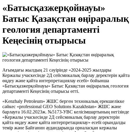
«Батысқазжерқойнауы»
Батыс Қазақстан өңіраралық
геология департаменті
Кеңесінің отырысы
Ағымдағы жылдың 21 сәуірінде «2024-2025 жылдары
Кержалы учаскесінде 2Д сейсмикалық барлау деректерін қайта
өңдеу және қайта интерпретациялау есебі» бойынша
«Батысқазжерқойнауы» Батыс Қазақстан өңіраралық геология
департаменті Кеңесінің отырысы өтті.
«Kenzhaly Petroleum» ЖШС берген техникалық ерекшелікке
сәйкес «professional GEO Solutions Kazakhstan» ЖШС және
барлауға 16.02.2023ж. №5173-УВС келісімшартының негізінде
«Кержалы учаскесінде 2Д сейсмикалық барлау деректерін
қайта өңдеу және қайта интерпретациялау» есебі орындалды
темір және Байғанин аудандарында орналасқан кержалы