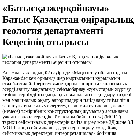
«Батысқазжерқойнауы»
Батыс Қазақстан өңіраралық
геология департаменті
Кеңесінің отырысы
Ағымдағы жылдың 02 сәуірінде «Маңғыстау облысындағы
Қаражанбас кен орнында жер қыртысының құрылысын
егжей-тегжейлі зерттеу және қоршаған ортаға экологиялық
әсерді азайту мақсатында сейсмобарлау жұмыстарын жүргізу
кезінде серпімді толқындардың жарылыссыз қоздыру көздері
мен машиналық оқыту алгоритмдерін пайдалану тиімділігін
зерттеу» атты ғылыми-зерттеу, ғылыми-техникалық және
(немесе) тәжірибелік-конструкторлық жұмыстар аясындағы
уақытша және тереңдік аймақтары бойынша 3Д (МОГТ)
тарихи сейсмикалық деректерін қайта өңдеу және 2Д және 3Д
МОГТ жаңа сейсмикалық деректерін өңдеу, сондай-ақ
сейсмикалық деректерді интерпретациялау» бойынша