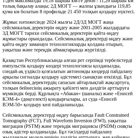
1-ден максималды 19,18 шаршы км-ге дейін / 11,26 шаршы км
толық бақылау алаңы; 2Д МОГТ — жалпы ұзындығы 119,85
қума км болатын 8 профильде 21 450 толқын қоздыру нүктесі.
Жұмыс нәтижесінде 2024 жылғы 2Д/3Д МОГТ жаңа
сейсмикалық деректерін өңдеу және 2001-2005 жылдардағы
3Д МОГТ тарихи сейсмикалық деректерін қайта өңдеу
жұмыстары орындалды. Сейсмикалық деректерді өңдеу және
қайта өңдеу заманауи технологияларды қолдана отырып,
уақытша және тереңдік аймақтарында жүргізілді.
Қазақстан Республикасында алғаш рет серпімді тербелістерді
импульстік қоздыру көздері технологиясы қолданылды,
сондай-ақ үздіксіз қозғалатын автономды көздерді пайдалану
арқылы сигналды қоздыру әдістемесі сынақтан өткізілді. Бұл
сейсмикалық деректердің сапасын айтарлықтай жақсартуға,
толқын бейнесінің ажырату қабілеті мен дәлдігін арттыруға
мүмкіндік берді. Құрлықта «Абакан» (шаналы) және «Енисей
КЭМ-4» (дөңгелекті) қондырғылары, ал суда «Енисей
ВЭМ-50» қоздыру көзі пайдаланылды.
Сейсмикалық деректерді өңдеу барысында Fault Constrained
Tomography (FCT), Full Waveform Inversion (FWI), уақытша
миграция (PSTM) және тереңдік миграциясы (PSDM) сияқты
озық әдістер қолданылды. Бұл тәсілдерді пайдалану
жылдамдық модельдерінің дәлдігін арттыруға, жер қойнауы