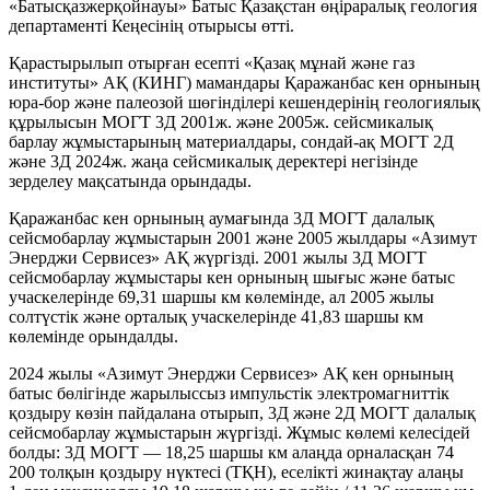
«Батысқазжерқойнауы» Батыс Қазақстан өңіраралық геология
департаменті Кеңесінің отырысы өтті.
Қарастырылып отырған есепті «Қазақ мұнай және газ
институты» АҚ (КИНГ) мамандары Қаражанбас кен орнының
юра-бор және палеозой шөгінділері кешендерінің геологиялық
құрылысын МОГТ 3Д 2001ж. және 2005ж. сейсмикалық
барлау жұмыстарының материалдары, сондай-ақ МОГТ 2Д
және 3Д 2024ж. жаңа сейсмикалық деректері негізінде
зерделеу мақсатында орындады.
Қаражанбас кен орнының аумағында 3Д МОГТ далалық
сейсмобарлау жұмыстарын 2001 және 2005 жылдары «Азимут
Энерджи Сервисез» АҚ жүргізді. 2001 жылы 3Д МОГТ
сейсмобарлау жұмыстары кен орнының шығыс және батыс
учаскелерінде 69,31 шаршы км көлемінде, ал 2005 жылы
солтүстік және орталық учаскелерінде 41,83 шаршы км
көлемінде орындалды.
2024 жылы «Азимут Энерджи Сервисез» АҚ кен орнының
батыс бөлігінде жарылыссыз импульстік электромагниттік
қоздыру көзін пайдалана отырып, 3Д және 2Д МОГТ далалық
сейсмобарлау жұмыстарын жүргізді. Жұмыс көлемі келесідей
болды: 3Д МОГТ — 18,25 шаршы км алаңда орналасқан 74
200 толқын қоздыру нүктесі (ТҚН), еселікті жинақтау алаңы