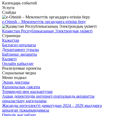
Календарь событий
Услуги
Слайды
e-Otinish – Мемлекеттік органдарға өтініш беру
Қазақстан Республикасының Электрондық үкіметі
Страницы
Құжаттар
Баспасөз орталығы
Департамент туралы
Байланыс ақпараты
Қызметі
Онлайн қабылдау
Реализуемые проекты
Социальные медиа
Меню подвал
Экран дикторы
Құпиялылық саясаты
Терминдер мен қысқартулар
Ашық деректердің интернет-порталында ақпаратты
орналастыру қағидалары
Жасанды интеллектті дамытудың 2024 – 2029 жылдарға
арналған тұжырымдамасы
Өмірлік жағдайлар