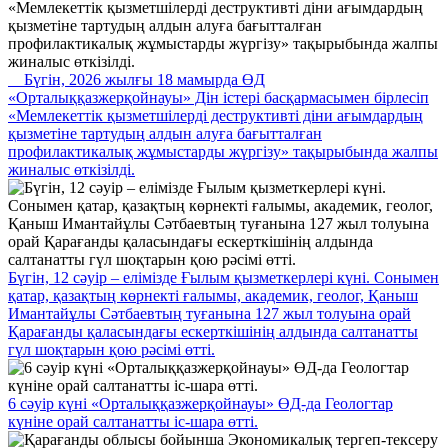
Бүгін, 2026 жылғы 18 мамырда ӨД
«Орталыққазжерқойнауы» Дін істері басқармасымен бірлесіп
«Мемлекеттік қызметшілерді деструктивті діни ағымдардың
қызметіне тартудың алдын алуға бағытталған
профилактикалық жұмыстарды жүргізу» тақырыбында жалпы
жиналыс өткізілді.
Бүгін, 12 сәуір – елімізде Ғылым қызметкерлері күні. Сонымен
қатар, қазақтың көрнекті ғалымы, академик, геолог, Қаныш
Имантайұлы Сәтбаевтың туғанына 127 жыл толуына орай
Қарағанды қаласындағы ескерткішінің алдында салтанатты
гүл шоқтарын қою рәсімі өтті.
6 сәуір күні «Орталыққазжерқойнауы» ӨД-да Геологтар
күніне орай салтанатты іс-шара өтті.