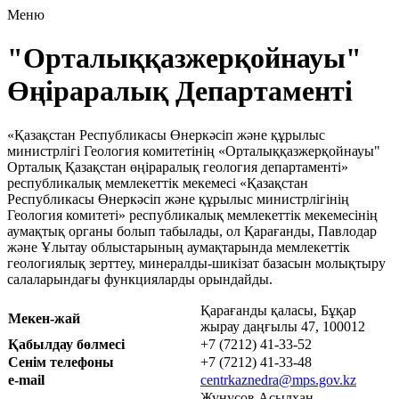
Меню
"Орталыққазжерқойнауы"
Өңіраралық Департаменті
«Қазақстан Республикасы Өнеркәсіп және құрылыс
министрлігі Геология комитетінің «Орталыққазжерқойнауы"
Орталық Қазақстан өңіраралық геология департаменті»
республикалық мемлекеттік мекемесі «Қазақстан
Республикасы Өнеркәсіп және құрылыс министрлігінің
Геология комитеті» республикалық мемлекеттік мекемесінің
аумақтық органы болып табылады, ол Қарағанды, Павлодар
және Ұлытау облыстарының аумақтарында мемлекеттік
геологиялық зерттеу, минералды-шикізат базасын молықтыру
салаларындағы функцияларды орындайды.
Қарағанды қаласы, Бұқар
Мекен-жай
жырау даңғылы 47, 100012
Қабылдау бөлмесі
+7 (7212) 41-33-52
Сенім телефоны
+7 (7212) 41-33-48
e-mail
centrkaznedra@mps.gov.kz
Жунусов Асылхан