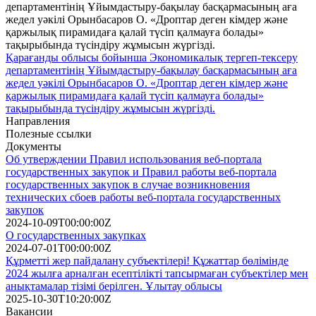
Қарағанды облысы бойынша Экономикалық тергеп-тексеру
департаментінің Ұйымдастыру-бақылау басқармасының аға
жедел уәкілі Орынбасаров О. «Дроптар деген кімдер және
қаржылық пирамидаға қалай түсіп қалмауға болады»
тақырыбында түсіндіру жұмысын жүргізді.
Направления
Полезные ссылки
Документы
Об утверждении Правил использования веб-портала
государственных закупок и Правил работы веб-портала
государственных закупок в случае возникновения
технических сбоев работы веб-портала государственных
закупок
2024-10-09T00:00:00Z
О государственных закупках
2024-07-01T00:00:00Z
Құрметті жер пайдалану субъектілері! Құжаттар бөлімінде
2024 жылға арналған есептілікті тапсырмаған субъектілер мен
анықтамалар тізімі берілген. Ұлытау облысы
2025-10-30T10:20:00Z
Вакансии