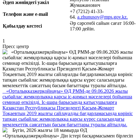
Әдеп жөніндегі уәкіл
Жумажанович
+7 (7212) 41-33-
Телефон және e-mail
64.
a.zhunusov@mps.gov.kz.
Әр сәрсенбі сайын сағат 16:00-
Қабылдау кестесі
17:00 дейін.
1
Пресс центр
«Орталыққазжерқойнауы» ӨД РММ-де 09.06.2026 жылы
сыбайлас жемқорлыққа қарсы іс-қимыл мәселелері бойынша
семинар өткізілді. Іс-шара барысында қатысушыларға
Қазақстан Республикасы Президенті Қасым-Жомарт
Тоқаевтың 2019 жылғы сайлауалды бағдарламасында көрініс
тапқан сыбайлас жемқорлыққа қарсы күрес саласындағы
мемлекеттік саясаттың басым бағыттары туралы айтылды.