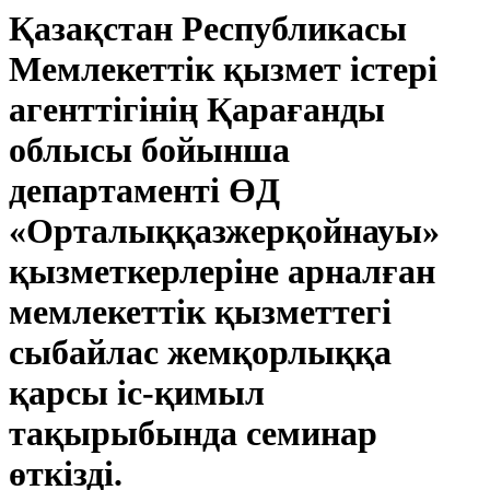
Қазақстан Республикасы
Мемлекеттік қызмет істері
агенттігінің Қарағанды
облысы бойынша
департаменті ӨД
«Орталыққазжерқойнауы»
қызметкерлеріне арналған
мемлекеттік қызметтегі
сыбайлас жемқорлыққа
қарсы іс-қимыл
тақырыбында семинар
өткізді.