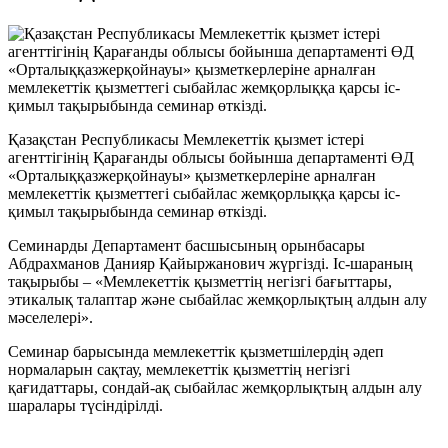
Қазақстан Республикасы Мемлекеттік қызмет істері
агенттігінің Қарағанды облысы бойынша департаменті ӨД
«Орталыққазжерқойнауы» қызметкерлеріне арналған
мемлекеттік қызметтегі сыбайлас жемқорлыққа қарсы іс-
қимыл тақырыбында семинар өткізді.
Семинарды Департамент басшысының орынбасары
Абдрахманов Данияр Қайыржанович жүргізді. Іс-шараның
тақырыбы – «Мемлекеттік қызметтің негізгі бағыттары,
этикалық талаптар және сыбайлас жемқорлықтың алдын алу
мәселелері».
Семинар барысында мемлекеттік қызметшілердің әдеп
нормаларын сақтау, мемлекеттік қызметтің негізгі
қағидаттары, сондай-ақ сыбайлас жемқорлықтың алдын алу
шаралары түсіндірілді.