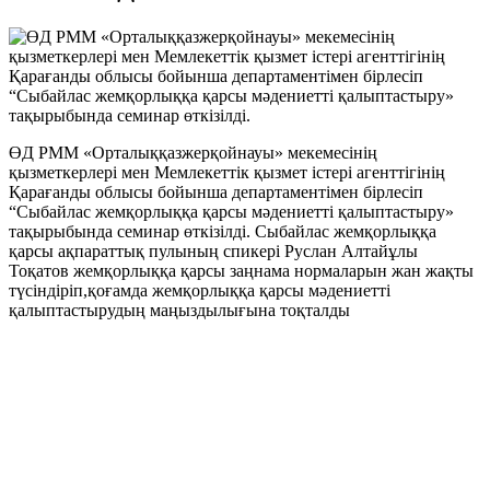
ӨД РММ «Орталыққазжерқойнауы» мекемесінің
қызметкерлері мен Мемлекеттік қызмет істері агенттігінің
Қарағанды облысы бойынша департаментімен бірлесіп
“Сыбайлас жемқорлыққа қарсы мәдениетті қалыптастыру»
тақырыбында семинар өткізілді. Сыбайлас жемқорлыққа
қарсы ақпараттық пулының спикері Руслан Алтайұлы
Тоқатов жемқорлыққа қарсы заңнама нормаларын жан жақты
түсіндіріп,қоғамда жемқорлыққа қарсы мәдениетті
қалыптастырудың маңыздылығына тоқталды