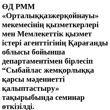
ӨД РММ
«Орталыққазжерқойнауы»
мекемесінің қызметкерлері
мен Мемлекеттік қызмет
істері агенттігінің Қарағанды
облысы бойынша
департаментімен бірлесіп
“Сыбайлас жемқорлыққа
қарсы мәдениетті
қалыптастыру»
тақырыбында семинар
өткізілді.