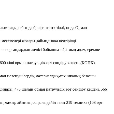
алы» тақырыбында брифинг өткізілді, онда Орман
н мекемелері жоғары дайындыққа келтірілді.
ушы органдардың желісі бойынша - 4,2 мың адам, ерекше
600 кіші орман патрульдік өрт сөндіру кешені (КОПК),
рман иеленушілердің материалдық-техникалық базасын
шинасы, 478 шағын орман патрульдік өрт сөндіру кешені, 566
дың мамыр айының соңына дейін тағы 219 техника (168 өрт