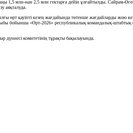
ңы 1,5 млн-нан 2,5 млн гектарға дейін ұлғайтылды. Сайрам-Өге
зу аяқталуда.
лғы өрт қауіпті кезең жағдайында төтенше жағдайларды жою кез
қырыбы бойынша «Өрт-2026» республикалық командалық-штабты
ар дүниесі комитетінің тұрақты бақылауында.