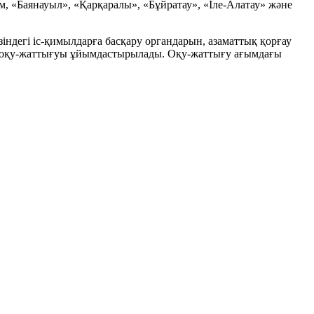
м, «Баянауыл», «Қарқаралы», «Бұйратау», «Іле-Алатау» және
індегі іс-қимылдарға басқару органдарын, азаматтық қорғау
қ оқу-жаттығуы ұйымдастырылады. Оқу-жаттығу ағымдағы