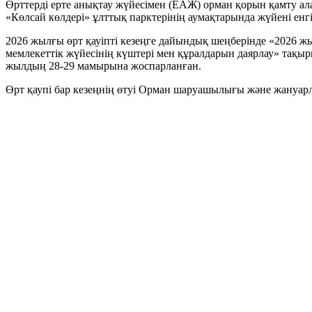
Өрттерді ерте анықтау жүйесімен (ЕАЖ) орман қорын қамту ала
«Көлсай көлдері» ұлттық парктерінің аумақтарында жүйені енгі
2026 жылғы өрт қауіпті кезеңге дайындық шеңберінде «2026 жы
мемлекеттік жүйесінің күштері мен құралдарын даярлау» та
жылдың 28-29 мамырына жоспарланған.
Өрт қаупі бар кезеңнің өтуі Орман шаруашылығы және жануарл