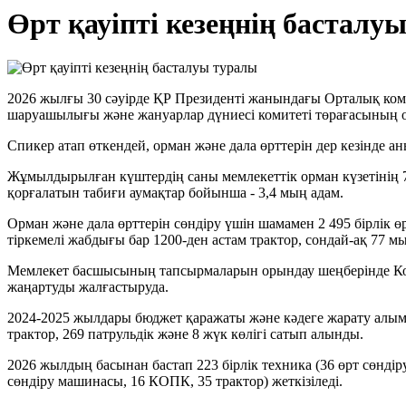
Өрт қауіпті кезеңнің басталу
2026 жылғы 30 сәуірде ҚР Президенті жанындағы Орталық комм
шаруашылығы және жануарлар дүниесі комитеті төрағасының о
Спикер атап өткендей, орман және дала өрттерін дер кезінде а
Жұмылдырылған күштердің саны мемлекеттік орман күзетінің 7
қорғалатын табиғи аумақтар бойынша - 3,4 мың адам.
Орман және дала өрттерін сөндіру үшін шамамен 2 495 бірлік ө
тіркемелі жабдығы бар 1200-ден астам трактор, сондай-ақ 77
Мемлекет басшысының тапсырмаларын орындау шеңберінде Коми
жаңартуды жалғастыруда.
2024-2025 жылдары бюджет қаражаты және кәдеге жарату алымы 
трактор, 269 патрульдік және 8 жүк көлігі сатып алынды.
2026 жылдың басынан бастап 223 бірлік техника (36 өрт сөнд
сөндіру машинасы, 16 КОПК, 35 трактор) жеткізіледі.