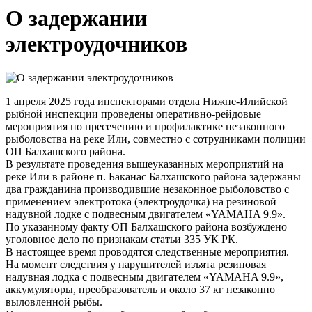
О задержании
электроудочников
1 апреля 2025 года инспекторами отдела Нижне-Илийской
рыбной инспекции проведены оперативно-рейдовые
мероприятия по пресечению и профилактике незаконного
рыболовства на реке Или, совместно с сотрудниками полиции
ОП Балхашского района.
В результате проведения вышеуказанных мероприятий на
реке Или в районе п. Баканас Балхашского района задержаны
два гражданина производившие незаконное рыболовство с
применением электротока (электроудочка) на резиновой
надувной лодке с подвесным двигателем «YAMAHA 9.9».
По указанному факту ОП Балхашского района возбуждено
уголовное дело по признакам статьи 335 УК РК.
В настоящее время проводятся следственные мероприятия.
На момент следствия у нарушителей изъята резиновая
надувная лодка с подвесным двигателем «YAMAHA 9.9»,
аккумуляторы, преобразователь и около 37 кг незаконно
выловленной рыбы.