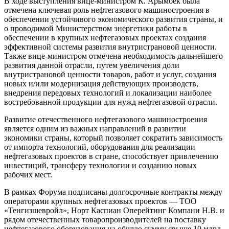
В ходе выступления вице-министром К. Арымбек была
отмечена ключевая роль нефтегазового машиностроения в
обеспечении устойчивого экономического развития страны, и
о проводимой Министерством энергетики работы в
обеспечении в крупных нефтегазовых проектах создания
эффективной системы развития внутристрановой ценности.
Также вице-министром отмечена необходимость дальнейшего
развития данной отрасли, путем увеличения доли
внутристрановой ценности товаров, работ и услуг, создания
новых и/или модернизация действующих производств,
внедрения передовых технологий и локализации наиболее
востребованной продукции для нужд нефтегазовой отрасли.
Развитие отечественного нефтегазового машиностроения
является одним из важных направлений в развитии
экономики страны, который позволяет сократить зависимость
от импорта технологий, оборудования для реализации
нефтегазовых проектов в стране, способствует привлечению
инвестиций, трансферу технологии и созданию новых
рабочих мест.
В рамках Форума подписаны долгосрочные контракты между
операторами крупных нефтегазовых проектов — ТОО
«Тенгизшевройл», Норт Каспиан Оперейтинг Компани Н.В. и
рядом отечественных товаропроизводителей на поставку
нефтегазового оборудования на общую сумму свыше 10 млрд