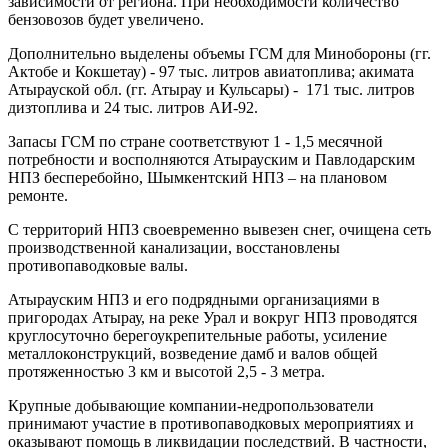
зависимости от региона. При необходимости количество
бензовозов будет увеличено.
Дополнительно выделены объемы ГСМ для Минобороны (гг.
Актобе и Кокшетау) - 97 тыс. литров авиатоплива; акимата
Атырауской обл. (гг. Атырау и Кульсары) - 171 тыс. литров
дизтоплива и 24 тыс. литров АИ-92.
Запасы ГСМ по стране соответствуют 1 - 1,5 месячной
потребности и восполняются Атырауским и Павлодарским
НПЗ бесперебойно, Шымкентский НПЗ – на плановом
ремонте.
С территорий НПЗ своевременно вывезен снег, очищена сеть
производственной канализации, восстановлены
противопаводковые валы.
Атырауским НПЗ и его подрядными организациями в
пригородах Атырау, на реке Урал и вокруг НПЗ проводятся
круглосуточно берегоукрепительные работы, усиление
металлоконструкций, возведение дамб и валов общей
протяженностью 3 км и высотой 2,5 - 3 метра.
Крупные добывающие компании-недропользователи
принимают участие в противопаводковых мероприятиях и
оказывают помощь в ликвидации последствий. В частности,