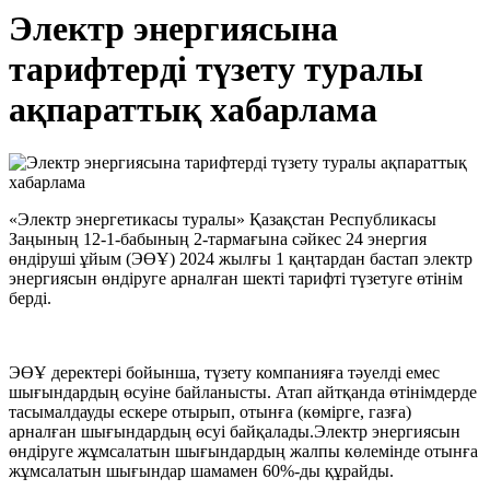
Электр энергиясына
тарифтерді түзету туралы
ақпараттық хабарлама
«Электр энергетикасы туралы» Қазақстан Республикасы
Заңының 12-1-бабының 2-тармағына сәйкес 24 энергия
өндіруші ұйым (ЭӨҰ) 2024 жылғы 1 қаңтардан бастап электр
энергиясын өндіруге арналған шекті тарифті түзетуге өтінім
берді.
ЭӨҰ деректері бойынша, түзету компанияға тәуелді емес
шығындардың өсуіне байланысты. Атап айтқанда өтінімдерде
тасымалдауды ескере отырып, отынға (көмірге, газға)
арналған шығындардың өсуі байқалады.Электр энергиясын
өндіруге жұмсалатын шығындардың жалпы көлемінде отынға
жұмсалатын шығындар шамамен 60%-ды құрайды.