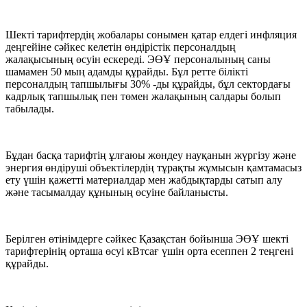
Шекті тарифтердің жобалары сонымен қатар елдегі инфляция
деңгейіне сәйкес келетін өндірістік персоналдың
жалақысының өсуін ескереді. ЭӨҰ персоналының саны
шамамен 50 мың адамды құрайды. Бұл ретте білікті
персоналдың тапшылығы 30% -ды құрайды, бұл сектордағы
кадрлық тапшылық пен төмен жалақының салдары болып
табылады.
Бұдан басқа тарифтің ұлғаюы жөндеу науқанын жүргізу және
энергия өндіруші объектілердің тұрақты жұмысын қамтамасыз
ету үшін қажетті материалдар мен жабдықтарды сатып алу
және тасымалдау құнының өсуіне байланысты.
Берілген өтінімдерге сәйкес Қазақстан бойынша ЭӨҰ шекті
тарифтерінің орташа өсуі кВтсағ үшін орта есеппен 2 теңгені
құрайды.