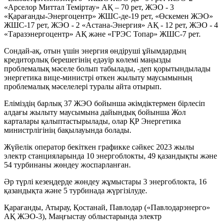
«Арселор Миттал Теміртау» АҚ – 70 рет, ЖЭО - 3
«Қарағанды-Энергоцентр» ЖШС-де-19 рет, «Өскемен ЖЭО»
ЖШС-17 рет, ЖЭО - 2 «Астана-Энергия» АҚ - 12 рет, ЖЭО - 4
«Таразэнергоцентр» АҚ және «ГРЭС Топар» ЖШС-7 рет.
Сондай-ақ, отын үшін энергия өндіруші ұйымдардың
кредиторлық берешегінің едәуір көлемі маңызды
проблемалық мәселе болып табылады, -деп қорытындылады
энергетика вице-министрі өткен жылыту маусымының
проблемалық мәселелері туралы айта отырып.
Еліміздің барлық 37 ЖЭО бойынша әкімдіктермен бірлесіп
алдағы жылыту маусымына дайындық бойынша Жол
карталары қалыптастырылады, олар ҚР Энергетика
министрлігінің бақылауында болады.
Жүйелік оператор бекіткен графикке сәйкес 2023 жылы
электр станцияларында 10 энергоблокты, 49 қазандықты және
54 турбинаны жөндеу жоспарланған.
Әр түрлі кезеңдерде жөндеу жұмыстары 3 энергоблокта, 16
қазандықта және 5 турбинада жүргізілуде.
Қарағанды, Атырау, Қостанай, Павлодар («Павлодарэнерго»
АҚ ЖЭО-3), Маңғыстау облыстарында электр