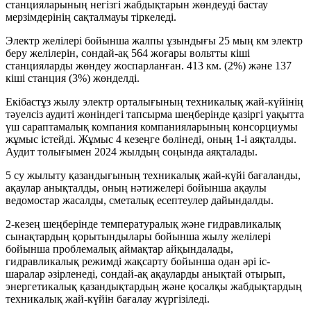
станцияларының негізгі жабдықтарын жөндеуді бастау
мерзімдерінің сақталмауы тіркеледі.
Электр желілері бойынша жалпы ұзындығы 25 мың км электр
беру желілерін, сондай-ақ 564 жоғары вольтты кіші
станцияларды жөндеу жоспарланған. 413 км. (2%) және 137
кіші станция (3%) жөнделді.
Екібастұз жылу электр орталығының техникалық жай-күйінің
тәуелсіз аудиті жөніндегі тапсырма шеңберінде қазіргі уақытта
үш сараптамалық компания компанияларының консорциумы
жұмыс істейді. Жұмыс 4 кезеңге бөлінеді, оның 1-і аяқталды.
Аудит толығымен 2024 жылдың соңында аяқталады.
5 су жылыту қазандығының техникалық жай-күйі бағаланды,
ақаулар анықталды, оның нәтижелері бойынша ақаулы
ведомостар жасалды, сметалық есептеулер дайындалды.
2-кезең шеңберінде температуралық және гидравликалық
сынақтардың қорытындылары бойынша жылу желілері
бойынша проблемалық аймақтар айқындалады,
гидравликалық режимді жақсарту бойынша одан әрі іс-
шаралар әзірленеді, сондай-ақ ақауларды анықтай отырып,
энергетикалық қазандықтардың және қосалқы жабдықтардың
техникалық жай-күйін бағалау жүргізіледі.