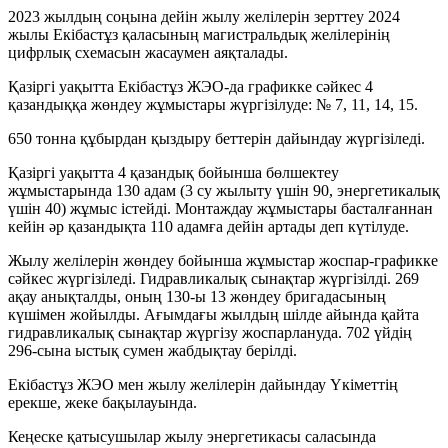
2023 жылдың соңына дейін жылу желілерін зерттеу 2024
жылы Екібастұз қаласының магистральдық желілерінің
цифрлық схемасын жасаумен аяқталады.
Қазіргі уақытта Екібастұз ЖЭО-да графикке сәйкес 4
қазандыққа жөндеу жұмыстары жүргізілуде: № 7, 11, 14, 15.
650 тонна құбырдан қыздыру беттерін дайындау жүргізіледі.
Қазіргі уақытта 4 қазандық бойынша бөлшектеу
жұмыстарында 130 адам (3 су жылыту үшін 90, энергетикалық
үшін 40) жұмыс істейді. Монтаждау жұмыстары басталғаннан
кейін әр қазандықта 110 адамға дейін артады деп күтілуде.
Жылу желілерін жөндеу бойынша жұмыстар жоспар-графикке
сәйкес жүргізіледі. Гидравликалық сынақтар жүргізілді. 269
ақау анықталды, оның 130-ы 13 жөндеу бригадасының
күшімен жойылды. Ағымдағы жылдың шілде айында қайта
гидравликалық сынақтар жүргізу жоспарлануда. 702 үйдің
296-сына ыстық сумен жабдықтау берілді.
Екібастұз ЖЭО мен жылу желілерін дайындау Үкіметтің
ерекше, жеке бақылауында.
Кеңеске қатысушылар жылу энергетикасы саласында