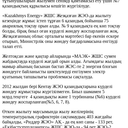
тұтынушыларын жылумен сенімді қамтамасыз ету үшін №7
қазандықтың құрылысы кешігіп жүргізілуде.
«Kazakhmys Energy» ЖШС Жезқазған ЖЭО-да жылыту
кезеңінде жұмыс істеп тұрған 6 қазандық бойынша 75
авариялық тоқтау орын алды. № 9 қазандықта ең көп тоқтау
болды, бірақ биыл оған күрделі жөндеу жоспарланған жоқ.
Жезқазғанның облыс орталығы мәртебесі бар екенін ескере
отырып, Министрлік оны жөндеу бағдарламасына енгізуді
талап етті.
Желтоқсан және қаңтар айларында «МАЭК» ЖШС сумен
жабдықтауда күрделі жағдай орын алды. Ағымдағы жылдың
мамыр айының басынан бастап ЖЭС-те 2 энергия блогын
жөндеуге байланысты шектеулерді енгізумен электр
қуатының тапшылығы проблемасы сақталуда.
2012 жылдан бері Кентау ЖЭО қазандықтарына күрделі
жөндеу жұмыстары жүргізілмеген. Биыл шамамен 5
млрд.теңгеге 4 қазандықты және 1 турбинаны (№6) күрделі
жөндеу жоспарланған(№5, 6, 7, 8).
Өткен жылыту маусымында жылу желілерінің
температуралық графиктерін сақтамаудың 403 жағдайы
байқалды, «Риддер ЖЭО» АҚ - да ең көп саны - 133 рет,
«Екібастұзтеплоэнерго» ЖШС ЖЭО-да - 94 рет ЖЭО-2