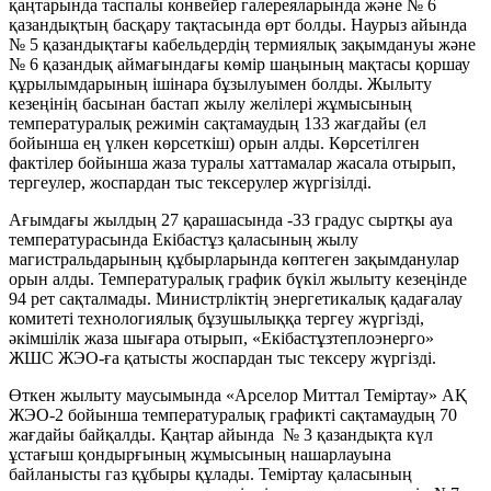
қаңтарында таспалы конвейер галереяларында және № 6
қазандықтың басқару тақтасында өрт болды. Наурыз айында
№ 5 қазандықтағы кабельдердің термиялық зақымдануы және
№ 6 қазандық аймағындағы көмір шаңының мақтасы қоршау
құрылымдарының ішінара бұзылуымен болды. Жылыту
кезеңінің басынан бастап жылу желілері жұмысының
температуралық режимін сақтамаудың 133 жағдайы (ел
бойынша ең үлкен көрсеткіш) орын алды. Көрсетілген
фактілер бойынша жаза туралы хаттамалар жасала отырып,
тергеулер, жоспардан тыс тексерулер жүргізілді.
Ағымдағы жылдың 27 қарашасында -33 градус сыртқы ауа
температурасында Екібастұз қаласының жылу
магистральдарының құбырларында көптеген зақымданулар
орын алды. Температуралық график бүкіл жылыту кезеңінде
94 рет сақталмады. Министрліктің энергетикалық қадағалау
комитеті технологиялық бұзушылыққа тергеу жүргізді,
әкімшілік жаза шығара отырып, «Екібастұзтеплоэнерго»
ЖШС ЖЭО-ға қатысты жоспардан тыс тексеру жүргізді.
Өткен жылыту маусымында «Арселор Миттал Теміртау» АҚ
ЖЭО-2 бойынша температуралық графикті сақтамаудың 70
жағдайы байқалды. Қаңтар айында № 3 қазандықта күл
ұстағыш қондырғының жұмысының нашарлауына
байланысты газ құбыры құлады. Теміртау қаласының