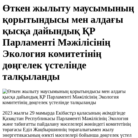
Өткен жылыту маусымының
қорытындысы мен алдағы
қысқа дайындық ҚР
Парламенті Мәжілісінің
Экология комитетінің
дөңгелек үстелінде
талқыланды
2023 жылғы 29 мамырда Екібастұз қаласының әкімдігінде
Қазақстан Республикасы Парламенті Мәжілісінің Экология
және табиғатты пайдалану мәселелері жөніндегі комитетінің
төрағасы Еділ Жаңбыршиннің төрағалығымен жылу
энергетикасының өзекті мәселелері бойынша дөңгелек үстел