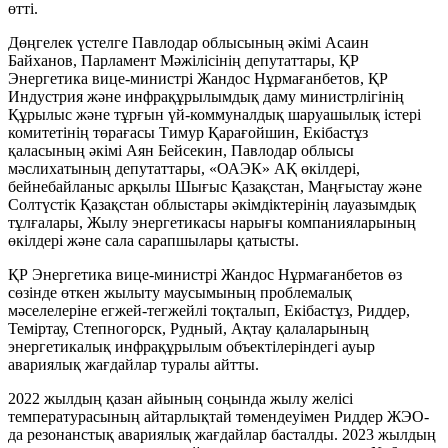
өтті.
Дөңгелек үстелге Павлодар облысының әкімі Асаин
Байханов, Парламент Мәжілісінің депутаттары, ҚР
Энергетика вице-министрі Жандос Нұрмағанбетов, ҚР
Индустрия және инфрақұрылымдық даму министрлігінің
Құрылыс және тұрғын үй-коммуналдық шаруашылық істері
комитетінің төрағасы Тимур Қарағойшин, Екібастұз
қаласының әкімі Аян Бейсекин, Павлодар облысы
мәслихатының депутаттары, «ОАЭК» АҚ өкілдері,
бейнебайланыс арқылы Шығыс Қазақстан, Маңғыстау және
Солтүстік Қазақстан облыстары әкімдіктерінің лауазымдық
тұлғалары, Жылу энергетикасы нарығы компанияларының
өкілдері және сала сарапшылары қатысты.
ҚР Энергетика вице-министрі Жандос Нұрмағанбетов өз
сөзінде өткен жылыту маусымының проблемалық
мәселелеріне егжей-тегжейлі тоқталып, Екібастұз, Риддер,
Теміртау, Степногорск, Рудный, Ақтау қалаларының
энергетикалық инфрақұрылым объектілеріндегі ауыр
авариялық жағдайлар туралы айтты.
2022 жылдың қазан айының соңында жылу желісі
температурасының айтарлықтай төмендеуімен Риддер ЖЭО-
да резонанстық авариялық жағдайлар басталды. 2023 жылдың