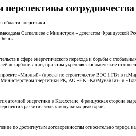
и перспективы сотрудничества 
Алмасадама Саткалиева с Министром – делегатом Французской Р
 Бешт.
тельств в сфере энергетического перехода и борьбы с глобальн
лей декарбонизации, при этом укрепляя экономические отноше
роекте «Мирный» (проект по строительству ВЭС 1 ГВт в п.Мир
ду Министерством энергетики РК, АО «НК «КазМунайГаз» и «Tota
ия атомной энергетики в Казахстане. Французская сторона выра
 перспектив развития малых модульных реакторов.
вление по достигнутым договоренностям относительно тарифа н