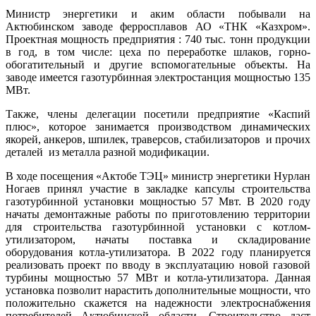
Министр энергетики и аким области побывали на
Актюбинском заводе ферросплавов АО «ТНК «Казхром».
Проектная мощность предприятия : 740 тыс. тонн продукции
в год, в том числе: цеха по переработке шлаков, горно-
обогатительный и другие вспомогательные объекты. На
заводе имеется газотурбинная электростанция мощностью 135
МВт.
Также, члены делегации посетили предприятие «Каспий
плюс», которое занимается производством динамических
якорей, анкеров, шпилек, траверсов, стабилизаторов и прочих
деталей из металла разной модификации.
В ходе посещения «Актобе ТЭЦ» министр энергетики Нурлан
Ногаев принял участие в закладке капсулы строительства
газотурбинной установки мощностью 57 Мвт. В 2020 году
начаты демонтажные работы по приготовлению территории
для строительства газотурбинной установки с котлом-
утилизатором, начаты поставка и складирование
оборудования котла-утилизатора. В 2022 году планируется
реализовать проект по вводу в эксплуатацию новой газовой
турбины мощностью 57 МВт и котла-утилизатора. Данная
установка позволит нарастить дополнительные мощности, что
положительно скажется на надежности электроснабжения
потребителей Актюбинской области. Строительство даст