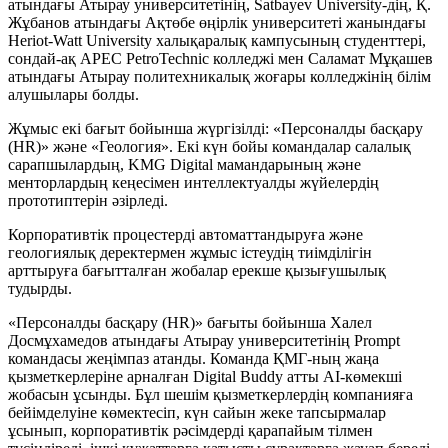
атындағы Атырау университетінің, Satbayev University-дің, Қ.
Жұбанов атындағы Ақтөбе өңірлік университеті жанындағы
Heriot-Watt University халықаралық кампусының студенттері,
сондай-ақ APEC PetroTechnic колледжі мен Саламат Мұқашев
атындағы Атырау политехникалық жоғары колледжінің білім
алушылары болды.
Жұмыс екі бағыт бойынша жүргізілді: «Персоналды басқару
(HR)» және «Геология». Екі күн бойы командалар салалық
сарапшылардың, KMG Digital мамандарының және
менторлардың кеңесімен интеллектуалды жүйелердің
прототиптерін әзірледі.
Корпоративтік процестерді автоматтандыруға және
геологиялық деректермен жұмыс істеудің тиімділігін
арттыруға бағытталған жобалар ерекше қызығушылық
тудырды.
«Персоналды басқару (HR)» бағыты бойынша Халел
Досмұхамедов атындағы Атырау университетінің Prompt
командасы жеңімпаз атанды. Команда ҚМГ-ның жаңа
қызметкерлеріне арналған Digital Buddy атты AI-көмекші
жобасын ұсынды. Бұл шешім қызметкерлердің компанияға
бейімделуіне көмектесіп, күн сайын жеке тапсырмалар
ұсынып, корпоративтік рәсімдерді қарапайым тілмен