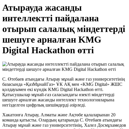
Атырауда жасанды
интеллектті пайдалана
отырып салалық міндеттерді
шешуге арналған KMG
Digital Hackathon өтті
С. Өтебаев атындағы Атырау мұнай және газ университетінің
базасында «ҚазМұнайГаз» ҰК АҚ мен «KMG Digital» ЖШС
қолдауымен екі күндік KMG Digital Hackathon өтті.
Қатысушылар мұнай-газ саласындағы өзекті міндеттерді
шешуге арналған жасанды интеллект технологияларына
негізделген цифрлық шешімдерді әзірледі.
Хакатонға Атырау, Алматы және Ақтөбе қалаларынан 20
команда қатысты. Олардың қатарында С. Өтебаев атындағы
Атырау мұнай және газ университетінің, Халел Досмұхамедов