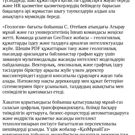
түсіндіреді, ішкі құжаттарға қатысты сұрақтарға жауап береді
және HR қызметіне қызметкерлердің бейімделу барысын
бақылауға әрі жұмыстан шығу тәуекелдерін алдын ала
анықтауға мүмкіндік береді.
«Геология» бағыты бойынша С. Өтебаев атындағы Атырау
мұнай және газ университетінің Isteam командасы жеңіске
жетті. Команда ұсынған GeoTrace жобасы – геологиялық
құжаттарды іздеу және талдауға арналған интеллектуалды
жүйе. Шешім PDF құжаттарын тану және геологиялық
нысандар арасындағы байланыстар графын құру үшін
заманауи мультимодальды жасанды интеллект модельдерін
пайдаланады. Векторлық, лексикалық және графтық іздеу
тәсілдерін біріктіру арқылы жүйе үлкен деректер
массивтеріндегі күрделі көпсатылы сұрауларға жауап таба
алады. Нәтижелер нақты дереккөздер мен құжат беттеріне
сілтемелермен бірге ұсынылып, талдаудың ашықтығы мен
сенімділігін қамтамасыз етеді.
Хакатон қорытындысы бойынша қатысушылар мұнай-газ
саласын цифрлық трансформациялауға, білімді басқару
тиімділігін арттыруға, бизнес-процестерді автоматтандыруға
және өндірістік қызметке жасанды интеллект
технологияларын енгізуге бағытталған перспективалы
шешімдерді ұсынды. Үздік жобалар «ҚазМұнайГаз»
компаниялар тобының экожүйесінде пилоттық режимде іске