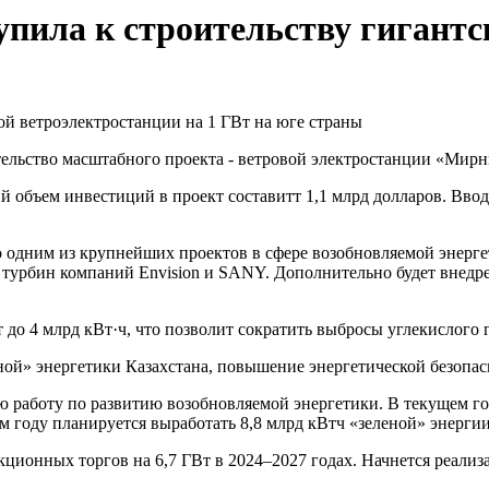
пила к строительству гигантс
льство масштабного проекта - ветровой электростанции «Мирн
ий объем инвестиций в проект составитт 1,1 млрд долларов. Вво
го одним из крупнейших проектов в сфере возобновляемой энерге
 турбин компаний Envision и SANY. Дополнительно будет внедр
до 4 млрд кВт·ч, что позволит сократить выбросы углекислого г
еной» энергетики Казахстана, повышение энергетической безопа
ю работу по развитию возобновляемой энергетики. В текущем г
 году планируется выработать 8,8 млрд кВтч «зеленой» энергии
ионных торгов на 6,7 ГВт в 2024–2027 годах. Начнется реализа