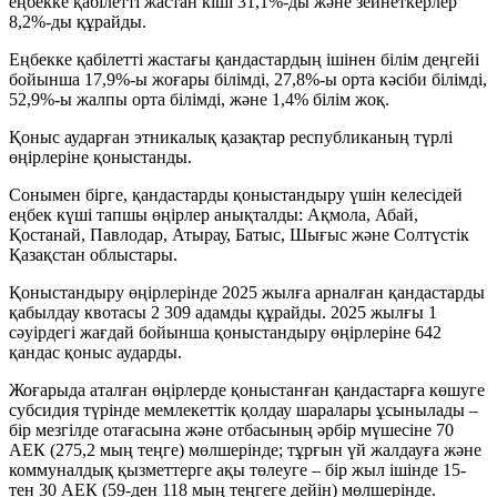
еңбекке қабілетті жастан кіші 31,1%-ды және зейнеткерлер
8,2%-ды құрайды.
Еңбекке қабілетті жастағы қандастардың ішінен білім деңгейі
бойынша 17,9%-ы жоғары білімді, 27,8%-ы орта кәсіби білімді,
52,9%-ы жалпы орта білімді, және 1,4% білім жоқ.
Қоныс аударған этникалық қазақтар республиканың түрлі
өңірлеріне қоныстанды.
Сонымен бірге, қандастарды қоныстандыру үшін келесідей
еңбек күші тапшы өңірлер анықталды: Ақмола, Абай,
Қостанай, Павлодар, Атырау, Батыс, Шығыс және Солтүстік
Қазақстан облыстары.
Қоныстандыру өңірлерінде 2025 жылға арналған қандастарды
қабылдау квотасы 2 309 адамды құрайды. 2025 жылғы 1
сәуірдегі жағдай бойынша қоныстандыру өңірлеріне 642
қандас қоныс аударды.
Жоғарыда аталған өңірлерде қоныстанған қандастарға көшуге
субсидия түрінде мемлекеттік қолдау шаралары ұсынылады –
бір мезгілде отағасына және отбасының әрбір мүшесіне 70
АЕК (275,2 мың теңге) мөлшерінде; тұрғын үй жалдауға және
коммуналдық қызметтерге ақы төлеуге – бір жыл ішінде 15-
тен 30 АЕК (59-ден 118 мың теңгеге дейін) мөлшерінде.