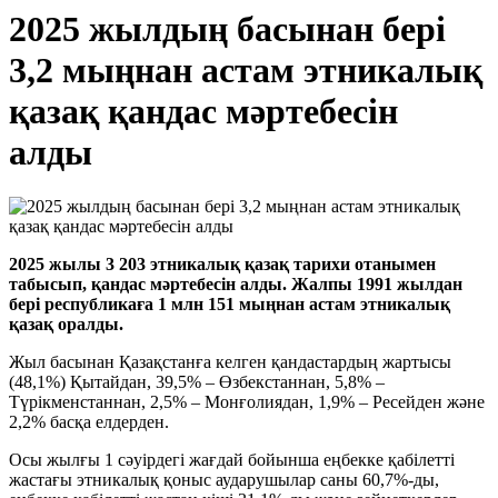
2025 жылдың басынан бері
3,2 мыңнан астам этникалық
қазақ қандас мәртебесін
алды
2025 жылы 3 203 этникалық қазақ тарихи отанымен
табысып, қандас мәртебесін алды. Жалпы 1991 жылдан
бері республикаға 1 млн 151 мыңнан астам этникалық
қазақ оралды.
Жыл басынан Қазақстанға келген қандастардың жартысы
(48,1%) Қытайдан, 39,5% – Өзбекстаннан, 5,8% –
Түрікменстаннан, 2,5% – Монғолиядан, 1,9% – Ресейден және
2,2% басқа елдерден.
Осы жылғы 1 сәуірдегі жағдай бойынша еңбекке қабілетті
жастағы этникалық қоныс аударушылар саны 60,7%-ды,