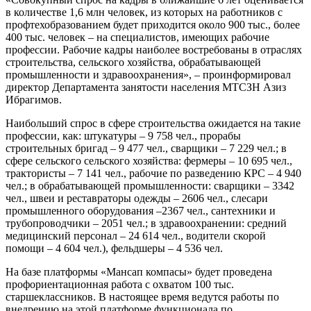
в количестве 1,6 млн человек, из которых на работников с
профтехобразованием будет приходится около 900 тыс., более
400 тыс. человек – на специалистов, имеющих рабочие
профессии. Рабочие кадры наиболее востребованы в отраслях
строительства, сельского хозяйства, обрабатывающей
промышленности и здравоохранения», – проинформировал
директор Департамента занятости населения МТСЗН Азиз
Ибрагимов.
Наибольший спрос в сфере строительства ожидается на такие
профессии, как: штукатуры – 9 758 чел., прорабы
строительных бригад – 9 477 чел., сварщики – 7 229 чел.; в
сфере сельского сельского хозяйства: фермеры – 10 695 чел.,
трактористы – 7 141 чел., рабочие по разведению КРС – 4 940
чел.; в обрабатывающей промышленности: сварщики – 3342
чел., швеи и реставраторы одежды – 2606 чел., слесари
промышленного оборудования –2367 чел., сантехники и
трубопроводчики – 2051 чел.; в здравоохранении: средний
медицинский персонал – 24 614 чел., водители скорой
помощи – 4 604 чел.), фельдшеры – 4 536 чел.
На базе платформы «Мансап компасы» будет проведена
профориентационная работа с охватом 100 тыс.
старшеклассников. В настоящее время ведутся работы по
внедрению на этой платформе функционала по