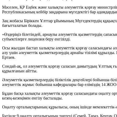
Мәселен, ҚР Еңбек және халықты әлеуметтік қорғау министрлігі
Республикасының кейбір заңдарына мүгедектігі бар адамдардың
Заң жобасы Біріккен Ұлттар ұйымының Мүгедектердің құқықтар
бағытталатын болады.
«Өздеріңіз білетіндей, арнаулы әлеуметтік қызметтердің сапа
субъектілерге лицензия беру енгізілді.
Осы жылдан бастап халықты әлеуметтік қорғау саласындағы әле
алу үшін әлеуметтік қызметкерлердің арнайы тізілімі құрылды. 
Ертаев.
Сондай-ақ, ол әлеуметтік қорғау саласын дамытудың Ұлттық ғы
құрылғанын айтты.
Әлеуметтік қызметкерлердің біліктілік деңгейлері бойынша білім
әлеуметтік жұмыс бойынша кафедралары бар еліміздің 14 ЖОО-м
Бұдан басқа халықты әлеуметтік қорғау саласындағы оңалту ор
кезең-кезеңімен енгізу басталады.
Оңалту орталықтарының құрылысы, оның ішінде мемлекеттік-жек
Бүгінде 9 оңалту орталығының төртеуі (Семей, Тараз, Кентау, О