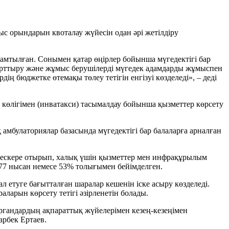
с орындарын квоталау жүйесін одан әрі жетілдіру
қамтылған. Сонымен қатар өңірлер бойынша мүгедектігі бар
 арттыру және жұмыс берушілерді мүгедек адамдарды жұмыспен
бюджетке өтемақы төлеу тетігін енгізуі көзделеді», – деді
ь көлігімен (инватакси) тасымалдау бойынша қызметтер көрсету
 амбулаториялар базасында мүгедектігі бар балаларға арналған
ін ескере отырып, халық үшін қызметтер мен инфрақұрылым
2 777 нысан немесе 53% толығымен бейімделген.
 етуге бағытталған шаралар кешенін іске асыру көзделеді.
аларын көрсету тетігі әзірленетін болады.
органдардың ақпараттық жүйелерімен кезең-кезеңімен
арбек Ертаев.