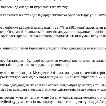
 қаласында олардың құрылысы жалғасуда.
пен квазимемлекеттік ұйымдарды жұмысқа орналастыру үшін жұмы
бар еңбекке қабілетті адамдардың 29,4%-ы (381 мың) жұмыспен 
реді. Осыған байланысты бизнестің әлеуметтік жауапкершілігін
орналастыру бойынша квотаны орындамайтын жұмыс берушілердің 
к министрлігімен бірлесіп мүгедектігі бар адамдарды автомобил
еу басталады – бұл дәрі-дәрмекпен емдеуді қоспағанда, ауылдық
не т.б.», – деп толықтырды вице-министр.
ұру болып табылады. Мүгедектігі бар адамдардың қажеттіліктер
терактивті қол жетімділік картасында 42 964 нысан тіркелген. 2
гі бар адамдардың жеке және отбасылық өмірін дамытуды танымал
ігі бар адамдарға әлеуметтік және әдістемелік көмек көрсету шар
ниторинг жүргізу, талдау және бағалау мақсатында мемлекеттік 
йені құру мәселесін пысықтау көзделген», – деп түйіндеді Асқ