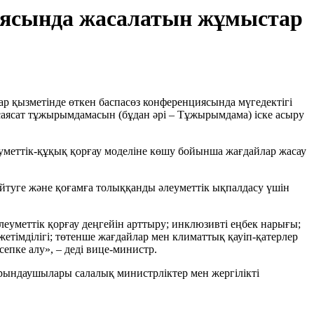
 аясында жасалатын жұмыстар
 қызметінде өткен баспасөз конференциясында мүгедектігі
саясат тұжырымдамасын (бұдан әрі – Тұжырымдама) іске асыру
уметтік-құқық қорғау моделіне көшу бойынша жағдайлар жасау
ңейтуге және қоғамға толыққанды әлеуметтік ықпалдасу үшін
леуметтік қорғау деңгейін арттыру; инклюзивті еңбек нарығы;
лжетімділігі; төтенше жағдайлар мен климаттық қауіп-қатерлер
епке алу», – деді вице-министр.
рындаушылары салалық министрліктер мен жергілікті