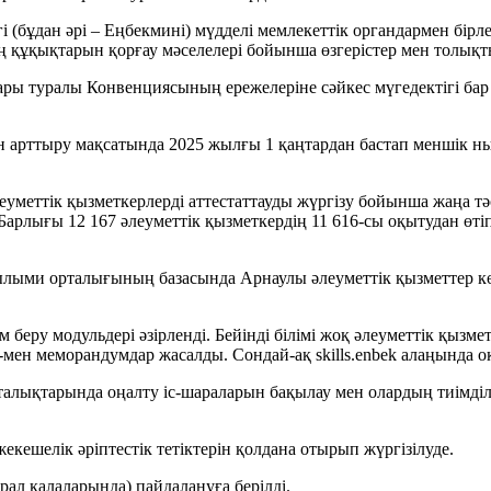
 (бұдан әрі – Еңбекмині) мүдделі мемлекеттік органдармен бірле
 құқықтарын қорғау мәселелері бойынша өзгерістер мен толықты
ы туралы Конвенциясының ережелеріне сәйкес мүгедектігі бар а
сын арттыру мақсатында 2025 жылғы 1 қаңтардан бастап меншік 
уметтік қызметкерлерді аттестаттауды жүргізу бойынша жаңа тәс
Барлығы 12 167 әлеуметтік қызметкердің 11 616-сы оқытудан өтіп
лыми орталығының базасында Арнаулы әлеуметтік қызметтер көрс
 беру модульдері әзірленді. Бейінді білімі жоқ әлеуметтік қызме
ен меморандумдар жасалды. Сондай-ақ skills.enbek алаңында оқ
талықтарында оңалту іс-шараларын бақылау мен олардың тиімділ
ешелік әріптестік тетіктерін қолдана отырып жүргізілуде.
рал қалаларында) пайдалануға берілді.