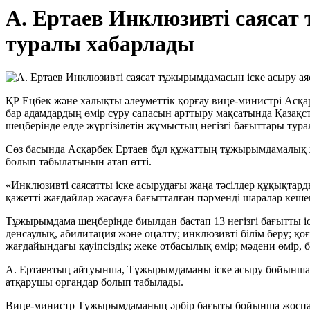
А. Ертаев Инклюзивті саяса
туралы хабарлады
ҚР Еңбек және халықты әлеуметтік қорғау вице-министрі Асқ
бар адамдардың өмір сүру сапасын арттыру мақсатында Қазақс
шеңберінде елде жүргізілетін жұмыстың негізгі бағыттары тура
Сөз басында Асқарбек Ертаев бұл құжаттың тұжырымдамалық ж
болып табылатынын атап өтті.
«Инклюзивті саясатты іске асырудағы жаңа тәсілдер құқықтарды
қажетті жағдайлар жасауға бағытталған пәрменді шаралар кеше
Тұжырымдама шеңберінде биылдан бастап 13 негізгі бағытты іск
денсаулық, абилитация және оңалту; инклюзивті білім беру; қоғ
жағдайындағы қауіпсіздік; жеке отбасылық өмір; мәдени өмір, 
А. Ертаевтың айтуынша, Тұжырымдаманы іске асыру бойынша і
атқарушы органдар болып табылады.
Вице-министр Тұжырымдаманың әрбір бағыты бойынша жоспар