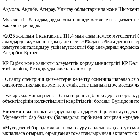
Ақмола, Ақтөбе, Атырау, Ұлытау облыстарында және Шымкент
Мүгедектігі бар адамдарды, оның ішінде мемлекеттік қызмет 
жалғастырылады.
«2025 жылдың 1 қаңтарына 111,4 мың адам немесе мүгедектігі 
адамдарды жұмыспен қамту деңгейі 20%-дан 55%-ға дейін өзге
қамтуға ынталандыру үшін мүгедектігі бар адамдарды жұмысқа 
Асқарбек Ертаев.
ҚР Еңбек және халықты әлеуметтік қорғау министрлігі ҚР Көлі
тәсілдерін қайта қарауды жоспарлап отыр.
«Оңалту спектрінің қызметтерін кеңейту бойынша шаралар әзірл
физиотерапиялық қызметтер, емдік дене шынықтыру, массаж жә
Тұжырымдаманың негізгі бағыттарының бірі кедергісіз орта қ
объектілерінің қолжетімділігі кеңейтілетін болады. Бүгінде ин
Еңбекмині жергілікті атқарушы органдармен бірлесіп мүгедекті
Мүгедектігі бар баланы (балаларды) тәрбиелеп отырған мүгедект
«Мүгедектігі бар адамдардың өмір сүру сапасын жақсартуға мо
ықпалдаса отырып, бірыңғай автоматтандырылған ақпараттық жү