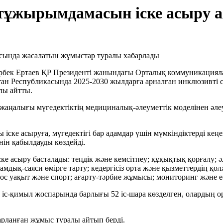
т тұжырымдамасын іске асыру
арбек Ертаев ҚР Президенті жанындағы Орталық коммуникациялар
тан Республикасында 2025-2030 жылдарға арналған инклюзивті 
лы айтты.
аңалығы мүгедектіктің медициналық-әлеуметтік моделінен әле
 іске асыруға, мүгедектігі бар адамдар үшін мүмкіндіктерді ке
нін қабылдауды көздейді.
е асыру басталады: теңдік және кемсітпеу; құқықтық қорғалу; ә
амдық-саяси өмірге тарту; кедергісіз орта және қызметтердің қо
бос уақыт және спорт; ағарту-тәрбие жұмысы; мониторинг және ес
с-қимыл жоспарында барлығы 52 іс-шара көзделген, олардың о
ланған жұмыс туралы айтып берді.