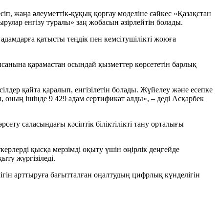
сіп, жаңа әлеуметтік-құқық қорғау моделіне сәйкес «Қазақстан
рулар енгізу туралы» заң жобасын әзірлейтін болады.
дамдарға қатысты теңдік пен кемсітушілікті жоюға
нысанына қарамастан осындай қызметтер көрсететін барлық
ілдер қайта қаралып, енгізілетін болады. Жүйелеу және есепке
, оның ішінде 9 429 адам сертификат алды», – деді Асқарбек
ету саласындағы кәсіптік біліктілікті тану орталығы
ткерлерді қысқа мерзімді оқыту үшін өңірлік деңгейде
ыту жүргізіледі.
ігін арттыруға бағытталған оңалтудың цифрлық күнделігін