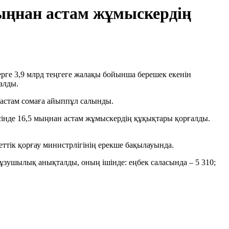
мыңнан астам жұмыскердің
ге 3,9 млрд теңгеге жалақы бойынша берешек екенін
алды.
 астам сомаға айыппұл салынды.
есінде 16,5 мыңнан астам жұмыскердің құқықтары қорғалды.
ттік қорғау министрлігінің ерекше бақылауында.
ұзушылық анықталды, оның ішінде: еңбек саласында – 5 310;