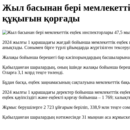
Жыл басынан бері мемлекетті
құқығын қорғады
2024 жылғы 1 қарашадағы жағдай бойынша мемлекеттік еңбек 
анықтады. Сонымен бірге түрлі ұйымдарда жүргізілген тексер
Жалақы бойынша берешегі бар кәсіпорындардың басшыларына ор
Қабылданған шаралардың, оның ішінде жалақы бойынша берешек
Оларға 3,1 млрд теңге төленді.
Бұдан басқа, еңбек заңнамасының сақталуына мемлекеттік бақы
2024 жылғы 1 қарашадағы деректер бойынша мемлекеттік еңбек 
еңбек қауіпсіздігі және еңбекті қорғау бойынша – 1 769; халы
Жұмыс берушілерге 2 723 ұйғарым беріліп, 338,9 млн теңге со
Қабылданған шаралардың нәтижесінде 31 мыңнан аса жұмыске