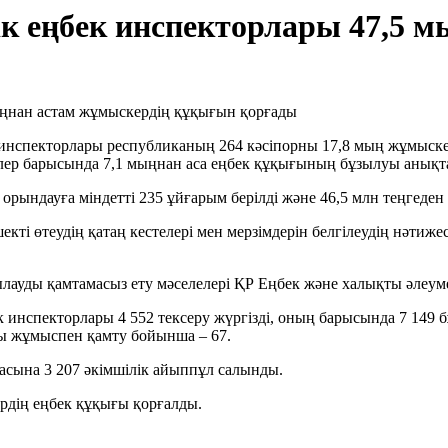
к еңбек инспекторлары 47,5 
инспекторлары республиканың 264 кәсіпорны 17,8 мың жұмыскер
улер барысында 7,1 мыңнан аса еңбек құқығының бұзылуы анықт
ындауға міндетті 235 ұйғарым берілді және 46,5 млн теңгеден
ті өтеудің қатаң кестелері мен мерзімдерін белгілеудің нәтиж
лауды қамтамасыз ету мәселелері ҚР Еңбек және халықты әлеуме
инспекторлары 4 552 тексеру жүргізді, оның барысында 7 149 б
қты жұмыспен қамту бойынша – 67.
масына 3 207 әкімшілік айыппұл салынды.
рдің еңбек құқығы қорғалды.