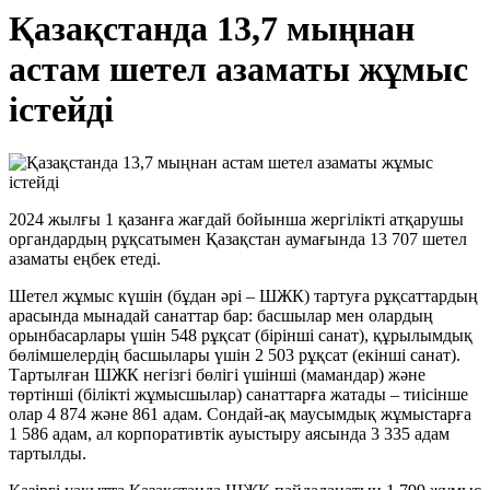
Қазақстанда 13,7 мыңнан
астам шетел азаматы жұмыс
істейді
2024 жылғы 1 қазанға жағдай бойынша жергілікті атқарушы
органдардың рұқсатымен Қазақстан аумағында 13 707 шетел
азаматы еңбек етеді.
Шетел жұмыс күшін (бұдан әрі – ШЖК) тартуға рұқсаттардың
арасында мынадай санаттар бар: басшылар мен олардың
орынбасарлары үшін 548 рұқсат (бірінші санат), құрылымдық
бөлімшелердің басшылары үшін 2 503 рұқсат (екінші санат).
Тартылған ШЖК негізгі бөлігі үшінші (мамандар) және
төртінші (білікті жұмысшылар) санаттарға жатады – тиісінше
олар 4 874 және 861 адам. Сондай-ақ маусымдық жұмыстарға
1 586 адам, ал корпоративтік ауыстыру аясында 3 335 адам
тартылды.