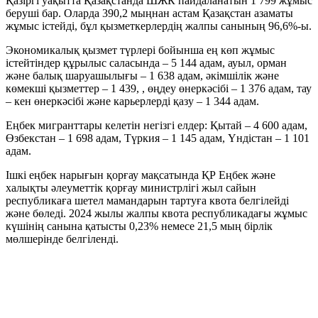
Қазіргі уақытта Қазақстанда ШЖК пайдаланатын 1 799 жұмыс
беруші бар. Оларда 390,2 мыңнан астам Қазақстан азаматы
жұмыс істейді, бұл қызметкерлердің жалпы санының 96,6%-ы.
Экономикалық қызмет түрлері бойынша ең көп жұмыс
істейтіндер құрылыс саласында – 5 144 адам, ауыл, орман
және балық шаруашылығы – 1 638 адам, әкімшілік және
көмекші қызметтер – 1 439, , өңдеу өнеркәсібі – 1 376 адам, тау
– кен өнеркәсібі және карьерлерді қазу – 1 344 адам.
Еңбек мигранттары келетін негізгі елдер: Қытай – 4 600 адам,
Өзбекстан – 1 698 адам, Түркия – 1 145 адам, Үндістан – 1 101
адам.
Ішкі еңбек нарығын қорғау мақсатында ҚР Еңбек және
халықты әлеуметтік қорғау министрлігі жыл сайын
республикаға шетел мамандарын тартуға квота белгілейді
және бөледі. 2024 жылы жалпы квота республикадағы жұмыс
күшінің санына қатысты 0,23% немесе 21,5 мың бірлік
мөлшерінде белгіленді.