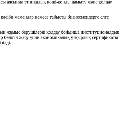
масы аясында этникалық көші-қонды дамыту және қолдау
і кәсіби мамандар немесе табысты бизнесмендерге елге
ысатын жұмыс берушілерді қолдау бойынша институционалдық
ір бөлігін жабу үшін экономикалық ұтқырлық сертификаты
зілді.