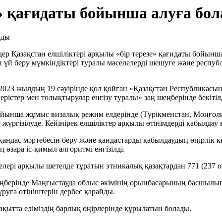
е» қағидаты бойынша алуға бо
німдер Қазақстан елшіліктері арқылы «бір терезе» қағидаты бойы
н үй беру мүмкіндіктері туралы мәселелерді шешуге және респуб
2023 жылдың 19 сәуірінде қол қойған «Қазақстан Республикасын
істер мен толықтырулар енгізу туралы» заң шеңберінде бекітілд
 бойынша жұмыс визалық режим елдерінде (Түрікменстан, Моңғол
үргізілуде. Кейінірек елшіліктер арқылы өтінімдерді қабылдау в
андас мәртебесін беру және қандастарды қабылдаудың өңірлік кв
 өзара іс-қимыл алгоритмі енгізілді.
елері арқылы шетелде тұратын этникалық қазақтардан 771 (237 о
ңберінде Маңғыстауда облыс әкімінің орынбасарының басшылығ
руға өтініштерін дербес қарайды.
ақытта еліміздің барлық өңірлерінде құрылатын болады.