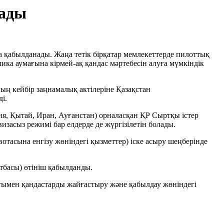
лады
нша қабылданады. Жаңа тетік бірқатар мемлекеттерде пилоттық
лика аумағына кірмей-ақ қандас мәртебесін алуға мүмкіндік
ың кейбір заңнамалық актілеріне Қазақстан
і.
ия, Қытай, Иран, Ауғанстан) орналасқан ҚР Сыртқы істер
изасыз режимі бар елдерде де жүргізілетін болады.
отасына енгізу жөніндегі қызметтер) іске асыру шеңберінде
тбасы) өтініш қабылданды.
ымен қандастарды жайғастыру және қабылдау жөніндегі