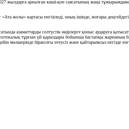
22-2027 жылдарға арналған көші-қон саясатының жаңа тұжырымда
т «Ата жолы» картасы енгізіледі, оның ішінде, жоғары деңгейдег
ақсатында азаматтарды солтүстік өңірлерге қоныс аударуға қат
 ипотекалық тұрғын үй қарыздары бойынша бастапқы жарнаның б
йін мөлшерінде біржолғы өтеусіз және қайтарымсыз негізде енгі