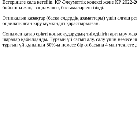
Естеріңізге сала кетейік, ҚР Әлеуметтік кодексі және ҚР 20
бойынша жаңа заңнамалық бастамалар енгізілді.
Этникалық қазақтар (басқа елдердің азаматтары) үшін алғаш ре
оңайлатылған кіру мүмкіндігі қарастырылған.
Сонымен қатар ерікті қоныс аударудың тиімділігін арттыру м
шаралар қабылданды. Тұрғын үй сатып алу, салу үшін немесе
тұрғын үй құнының 50%-ы немесе бір отбасына 4 млн теңгеге де