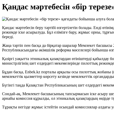
Қандас мәртебесін «бір терез
Қандас мәртебесін беру тәртібі өзгертілетін болады. Енді өті
режимде іске асырылуда. Бұл елімізге бару, жұмыс орны, тұрғы
береді.
Жаңа тәртіп пен басқа да бірқатар шаралар Мемлекет басшысы 
Республикасындағы әкімшілік реформа мәселелері бойынша өзгер
Қазіргі уақытта этникалық қазақтардан өтініштерді қабылдау
министрлігінің шет елдердегі мекемелерінде пилоттық режимде ж
Бұдан басқа, Enbek.kz порталы арқылы осы пилоттық жобаны (қ
мемлекеттік қызметтер көрсету кезінде мемлекеттік органдардың
Бүгінгі таңда Қазақстан Республикасының шет елдердегі мекем
Сондай-ақ, Мемлекет басшысының тапсырмасын іске асыру ше
арнайы комиссия құрылды, ол этникалық қазақтардың өңірде тұ
Тұрақты негізде жұмыс істейтін осындай комиссиялар алдағы у