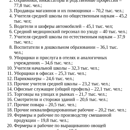
Охранники, инкассаторы и родственные профессии –
77,8 тыс. чел.;
Продавцы магазинов и их помощники – 70,2 тыс. чел.;
Учителя средней школы по общественным наукам – 45,2
тыс. чел;
Водители и шоферы автомобилей – 45,1 тыс. чел;
Средний медицинский персонал по уходу – 40 тыс. чел.;
Учителя средней школы по естественным наукам – 37,9
тыс. чел.;
Воспитатели в дошкольном образовании – 36,1 тыс.
чел.;
Уборщики и прислуга в отелях и аналогичных
учреждениях – 34,6 тыс. чел.;
Учителя начальной школы – 32,3 тыс. чел.;
Уборщики в офисах – 25,3 тыс. чел.;
Парикмахеры – 24,6 тыс. чел.;
Прочие учителя средней школы – 23,2 тыс. чел.;
Офисные служащие (общий профиль) – 22,1 тыс. чел.;
Торговцы на улицах и рынках – 21,7 тыс. чел.;
Смотрители и сторожи зданий – 20,6 тыс. чел.;
Прочие повара – 20,5 тыс. чел.;
Прочие неквалифицированные рабочие – 20,2 тыс. чел.;
Фермеры и рабочие по производству смешанной
продукции – 19,8 тыс. чел.;
Фермеры и рабочие по выращиванию овощей