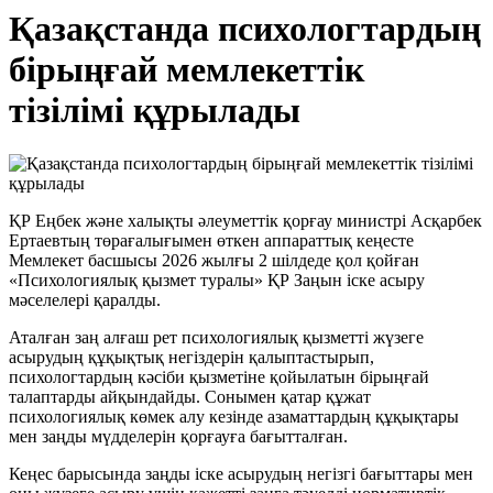
Қазақстанда психологтардың
бірыңғай мемлекеттік
тізілімі құрылады
ҚР Еңбек және халықты әлеуметтік қорғау министрі Асқарбек
Ертаевтың төрағалығымен өткен аппараттық кеңесте
Мемлекет басшысы 2026 жылғы 2 шілдеде қол қойған
«Психологиялық қызмет туралы» ҚР Заңын іске асыру
мәселелері қаралды.
Аталған заң алғаш рет психологиялық қызметті жүзеге
асырудың құқықтық негіздерін қалыптастырып,
психологтардың кәсіби қызметіне қойылатын бірыңғай
талаптарды айқындайды. Сонымен қатар құжат
психологиялық көмек алу кезінде азаматтардың құқықтары
мен заңды мүдделерін қорғауға бағытталған.
Кеңес барысында заңды іске асырудың негізгі бағыттары мен