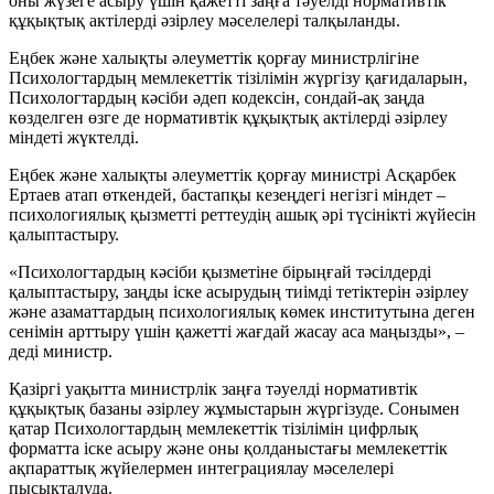
оны жүзеге асыру үшін қажетті заңға тәуелді нормативтік
құқықтық актілерді әзірлеу мәселелері талқыланды.
Еңбек және халықты әлеуметтік қорғау министрлігіне
Психологтардың мемлекеттік тізілімін жүргізу қағидаларын,
Психологтардың кәсіби әдеп кодексін, сондай-ақ заңда
көзделген өзге де нормативтік құқықтық актілерді әзірлеу
міндеті жүктелді.
Еңбек және халықты әлеуметтік қорғау министрі Асқарбек
Ертаев атап өткендей, бастапқы кезеңдегі негізгі міндет –
психологиялық қызметті реттеудің ашық әрі түсінікті жүйесін
қалыптастыру.
«Психологтардың кәсіби қызметіне бірыңғай тәсілдерді
қалыптастыру, заңды іске асырудың тиімді тетіктерін әзірлеу
және азаматтардың психологиялық көмек институтына деген
сенімін арттыру үшін қажетті жағдай жасау аса маңызды», –
деді министр.
Қазіргі уақытта министрлік заңға тәуелді нормативтік
құқықтық базаны әзірлеу жұмыстарын жүргізуде. Сонымен
қатар Психологтардың мемлекеттік тізілімін цифрлық
форматта іске асыру және оны қолданыстағы мемлекеттік
ақпараттық жүйелермен интеграциялау мәселелері
пысықталуда.