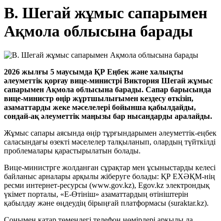
В. Шегай жұмыс сапарымен
Ақмола облысына барады
2026 жылғы 5 маусымда ҚР Еңбек және халықты
әлеуметтік қорғау вице-министрі Виктория Шегай жұмыс
сапарымен Ақмола облысына барады. Сапар барысында
вице-министр өңір жұртшылығымен кездесу өткізіп,
азаматтарды жеке мәселелері бойынша қабылдайды,
сондай-ақ әлеуметтік маңызы бар нысандарды аралайды.
Жұмыс сапары аясында өңір тұрғындарымен әлеуметтік-еңбек
саласындағы өзекті мәселелер талқыланып, олардың түйткілді
проблемалары қарастырылатын болады.
Вице-министрге жолданған сұрақтар мен ұсыныстарды келесі
байланыс арналары арқылы жіберуге болады: ҚР ЕХӘҚМ-нің
ресми интернет-ресурсы (www.gov.kz), Egov.kz электрондық
үкімет порталы, «E-Өтініш» азаматтардың өтініштерін
қабылдау және өңдеудің бірыңғай платформасы (suraktar.kz).
Сонымен қатар төмендегі телефон нөмірлері арқылы да