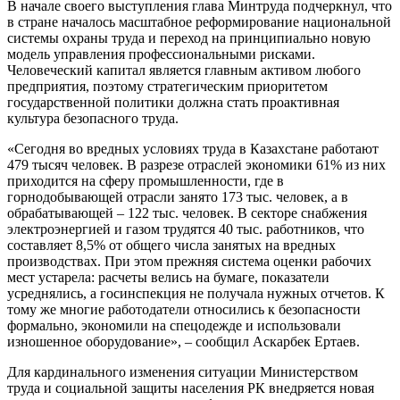
В начале своего выступления глава Минтруда подчеркнул, что
в стране началось масштабное реформирование национальной
системы охраны труда и переход на принципиально новую
модель управления профессиональными рисками.
Человеческий капитал является главным активом любого
предприятия, поэтому стратегическим приоритетом
государственной политики должна стать проактивная
культура безопасного труда.
«Сегодня во вредных условиях труда в Казахстане работают
479 тысяч человек. В разрезе отраслей экономики 61% из них
приходится на сферу промышленности, где в
горнодобывающей отрасли занято 173 тыс. человек, а в
обрабатывающей – 122 тыс. человек. В секторе снабжения
электроэнергией и газом трудятся 40 тыс. работников, что
составляет 8,5% от общего числа занятых на вредных
производствах. При этом прежняя система оценки рабочих
мест устарела: расчеты велись на бумаге, показатели
усреднялись, а госинспекция не получала нужных отчетов. К
тому же многие работодатели относились к безопасности
формально, экономили на спецодежде и использовали
изношенное оборудование», – сообщил Аскарбек Ертаев.
Для кардинального изменения ситуации Министерством
труда и социальной защиты населения РК внедряется новая