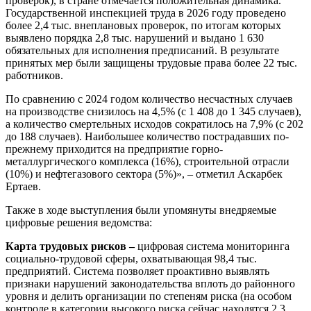
проверок), в стране отмечается положительная динамика.
Государственной инспекцией труда в 2026 году проведено
более 2,4 тыс. внеплановых проверок, по итогам которых
выявлено порядка 2,8 тыс. нарушений и выдано 1 630
обязательных для исполнения предписаний. В результате
принятых мер были защищены трудовые права более 22 тыс.
работников.
По сравнению с 2024 годом количество несчастных случаев
на производстве снизилось на 4,5% (с 1 408 до 1 345 случаев),
а количество смертельных исходов сократилось на 7,9% (с 202
до 188 случаев). Наибольшее количество пострадавших по-
прежнему приходится на предприятие горно-
металлургического комплекса (16%), строительной отрасли
(10%) и нефтегазового сектора (5%)», – отметил Аскарбек
Ертаев.
Также в ходе выступления были упомянуты внедряемые
цифровые решения ведомства:
Карта трудовых рисков –
цифровая система мониторинга
социально-трудовой сферы, охватывающая 98,4 тыс.
предприятий. Система позволяет проактивно выявлять
признаки нарушений законодательства вплоть до районного
уровня и делить организации по степеням риска (на особом
контроле в категории высокого риска сейчас находятся 2,3