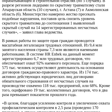
обрабатывающей и строительной отраслях (по 5 случаев). В
разрезе регионов лидерами по скрытому травматизму стали
Атырауская область (10 случаев), г. Астана (7) и Акмолинская
область (6). Министерство намерено жестко пресекать
подобные нарушения, поставив цель снизить уровень
скрытого травматизма до соотношения 1 выявленный
скрытый случай на 14 зарегистрированных несчастных
случаев», – заявил глава ведомства.
В рамках работы по защите прав граждан проводится
масштабная легализация трудовых отношений. Из 9,4 млн
занятого населения страны 7,3 млн являются наемными
работниками. В системе HR Enbek на данный момент
зарегистрировано 6,7 млн трудовых договоров, что
обеспечивает охват 92% наемного персонала. Еще порядка
575 тыс. человек осуществляют деятельность на основании
договоров гражданско-правового характера. Из 174 тыс.
активно действующих юридических лиц договорами
обязательного страхования от несчастных случаев на
производстве охвачено 118 тыс. предприятий, или 68%. Кроме
того, оцифровано 19 тыс. коллективных договоров, что в два
раза превышает показатели прошлого года.
«В целом, благодаря усилению контроля и увеличению охвата
профилактическим контролем в 2,5 раза (проведено 170