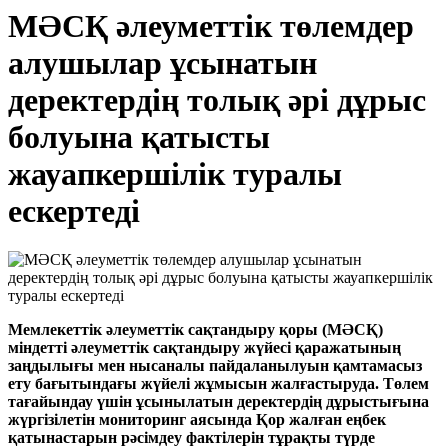
МӘСҚ әлеуметтік төлемдер
алушылар ұсынатын
деректердің толық әрі дұрыс
болуына қатысты
жауапкершілік туралы
ескертеді
Мемлекеттік әлеуметтік сақтандыру қоры (МӘСҚ)
міндетті әлеуметтік сақтандыру жүйесі қаражатының
заңдылығы мен нысаналы пайдаланылуын қамтамасыз
ету бағытындағы жүйелі жұмысын жалғастыруда. Төлем
тағайындау үшін ұсынылатын деректердің дұрыстығына
жүргізілетін мониторинг аясында Қор жалған еңбек
қатынастарын рәсімдеу фактілерін тұрақты түрде