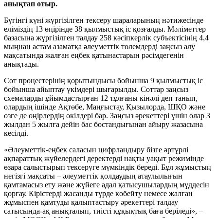
анықтап отыр.
Бүгінгі күні жүргізілген тексеру шараларының нәтижесінде
еліміздің 13 өңірінде 38 қылмыстық іс қозғалды. Мәліметтер
базасына жүргізілген талдау 258 кәсіпкерлік субъектісінің 4,4
мыңнан астам азаматқа әлеуметтік төлемдерді заңсыз алу
мақсатында жалған еңбек қатынастарын рәсімдегенін
анықтады.
Сот процестерінің қорытындысы бойынша 9 қылмыстық іс
бойынша айыптау үкімдері шығарылды. Соттар заңсыз
схемаларды ұйымдастырған 12 тұлғаны кінәлі деп танып,
олардың ішінде Ақтөбе, Маңғыстау, Қызылорда, ШҚО және
өзге де өңірлердің өкілдері бар. Заңсыз әрекеттері үшін олар 3
жылдан 5 жылға дейін бас бостандығынан айыру жазасына
кесілді.
«Әлеуметтік-еңбек саласын цифрландыру бізге әртүрлі
ақпараттық жүйелердегі деректерді нақты уақыт режимінде
өзара салыстырып тексеруге мүмкіндік береді. Бұл жұмыстың
негізгі мақсаты – әлеуметтік қолдаудың атаулылығын
қамтамасыз ету және жүйеге адал қатысушылардың мүддесін
қорғау. Кірістерді жасанды түрде көбейту немесе жалған
жұмыспен қамтуды қалыптастыру әрекеттері талдау
сатысында-ақ анықталып, тиісті құқықтық баға беріледі», –