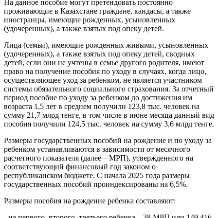
На данное пособие могут претендовать постоянно
проживающие в Казахстане граждане, кандасы, а также
иностранцы, имеющие рожденных, усыновленных
(удочеренных), а также взятых под опеку детей.
Лица (семьи), имеющие рожденных живыми, усыновленных
(удочеренных), а также взятых под опеку детей, сводных
детей, если они не учтены в семье другого родителя, имеют
право на получение пособия по уходу в случаях, когда лицо,
осуществляющее уход за ребенком, не является участником
системы обязательного социального страхования. За отчетный
период пособие по уходу за ребенком до достижения им
возраста 1,5 лет в среднем получили 123,8 тыс. человек на
сумму 21,7 млрд тенге, в том числе в июне месяца данный вид
пособия получили 124,5 тыс. человек на сумму 3,6 млрд тенге.
Размеры государственных пособий на рождение и по уходу за
ребенком устанавливаются в зависимости от месячного
расчетного показателя (далее – МРП), утвержденного на
соответствующий финансовый год законом о
республиканском бюджете. С начала 2025 года размеры
государственных пособий проиндексированы на 6,5%.
Размеры пособия на рождение ребенка составляют:
- на первого, второго, третьего ребенка – 38 МРП или 149 416