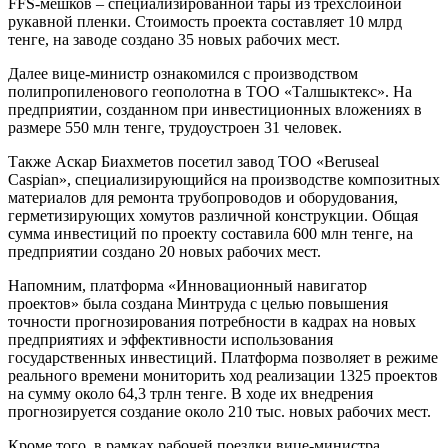
FFS-мешков – специализированной тары из трехслойной
рукавной пленки. Стоимость проекта составляет 10 млрд
тенге, на заводе создано 35 новых рабочих мест.
Далее вице-министр ознакомился с производством
полипропиленового геополотна в ТОО «Талшыктекс». На
предприятии, созданном при инвестиционных вложениях в
размере 550 млн тенге, трудоустроен 31 человек.
Также Аскар Биахметов посетил завод ТОО «Beruseal
Caspian», специализирующийся на производстве композитных
материалов для ремонта трубопроводов и оборудования,
герметизирующих хомутов различной конструкции. Общая
сумма инвестиций по проекту составила 600 млн тенге, на
предприятии создано 20 новых рабочих мест.
Напомним, платформа «Инновационный навигатор
проектов» была создана Минтруда с целью повышения
точности прогнозирования потребности в кадрах на новых
предприятиях и эффективности использования
государственных инвестиций. Платформа позволяет в режиме
реального времени мониторить ход реализации 1325 проектов
на сумму около 64,3 трлн тенге. В ходе их внедрения
прогнозируется создание около 210 тыс. новых рабочих мест.
Кроме того, в рамках рабочей поездки вице-министра