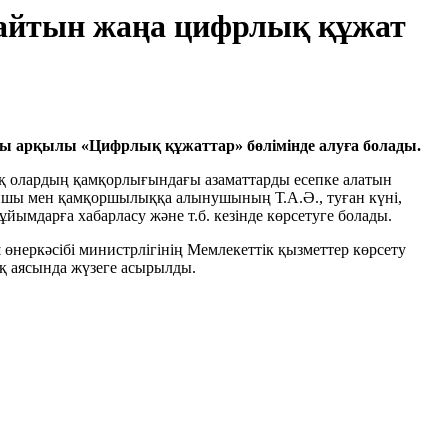
айтын жаңа цифрлық құжат
асы арқылы «Цифрлық құжаттар» бөлімінде алуға болады.
ақ олардың қамқорлығындағы азаматтарды есепке алатын
аншы мен қамқоршылыққа алынушының Т.А.Ә., туған күні,
йымдарға хабарласу және т.б. кезінде көрсетуге болады.
неркәсібі министрлігінің Мемлекеттік қызметтер көрсету
қ аясында жүзеге асырылды.