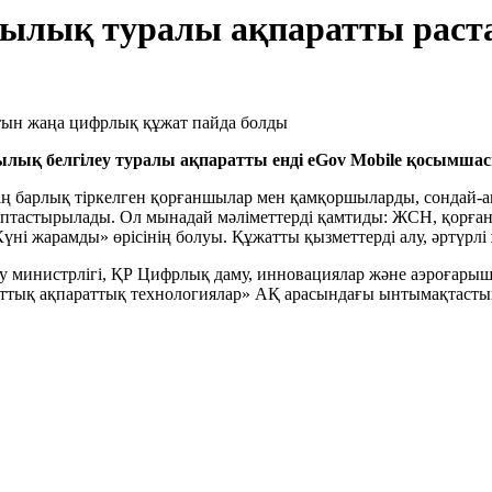
лық туралы ақпаратты раст
ншылық белгілеу туралы ақпаратты енді eGov Mobile қосымш
нің барлық тіркелген қорғаншылар мен қамқоршыларды, сондай-
қалыптастырылады. Ол мынадай мәліметтерді қамтиды: ЖСН, қорғ
ні жарамды» өрісінің болуы. Құжатты қызметтерді алу, әртүрлі ұ
 министрлігі, ҚР Цифрлық даму, инновациялар және аэроғарыш ө
лттық ақпараттық технологиялар» АҚ арасындағы ынтымақтасты