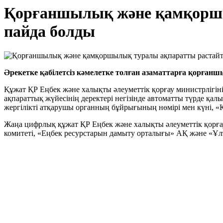
Қорғаншылық және қамқоршы
пайда болды
Әрекетке қабілетсіз кәмелетке толған азаматтарға қорға
Құжат ҚР Еңбек және халықты әлеуметтік қорғау министрлігі
ақпараттық жүйесінің деректері негізінде автоматты түрде 
жергілікті атқарушы органның бұйрығының нөмірі мен күні, «Кү
Жаңа цифрлық құжат ҚР Еңбек және халықты әлеуметтік қорғау
комитеті, «Еңбек ресурстарын дамыту орталығы» АҚ және «Ұ