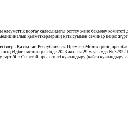
леуметтік қорғау саласындағы реттеу және бақылау комитеті д
 медициналық қызметкерлерінің қатысуымен семинар кеңес жүргіз
егіздері. Қазақстан Республикасы Премьер-Министрінің орынбас
ның Әділет министрлігінде 2023 жылғы 29 маусымда № 32922 б
 тәртібі. • ⁠Сырттай проактивті куәландыру (қайта куәландыруға