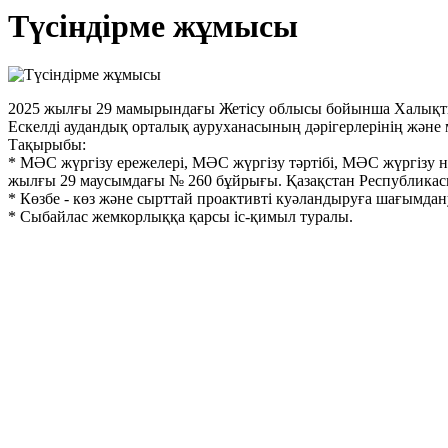
Түсіндірме жұмысы
2025 жылғы 29 мамырындағы Жетісу облысы бойынша Халықты ә
Ескелді аудандық орталық ауруханасының дәрігерлерінің және
Тақырыбы:
* МӘС жүргізу ережелері, МӘС жүргізу тәртібі, МӘС жүргізу н
жылғы 29 маусымдағы № 260 бұйрығы. Қазақстан Республикасы
* ⁠Көзбе - көз және сырттай проактивті куәландыруға шағымдану
* ⁠Сыбайлас жемкорлыққа қарсы іс-қимыл туралы.