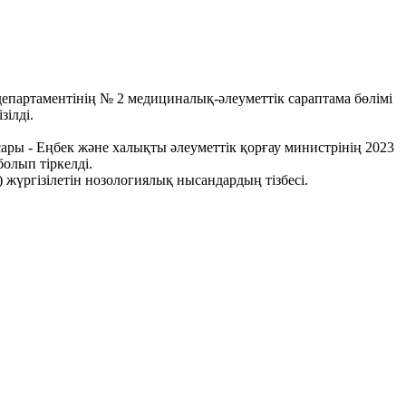
епартаментінің № 2 медициналық-әлеуметтік сараптама бөлімі
ілді.
ары - Еңбек және халықты әлеуметтік қорғау министрінің 2023
олып тіркелді.
) жүргізілетін нозологиялық нысандардың тізбесі.